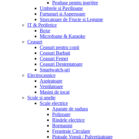
Produse pentru ingrijire
Umbrele si Pavilioane
Furtunuri si Aspersoare
Storcatoare de Fructe si Legume
IT & Periferice
Boxe
Microfoane & Karaoke
Ceasuri
Ceasuri pentru copii
Ceasuri Barbati
Ceasuri Femei
Ceasuri Desteptatoare
Smartwatch-uri
Electrocasnice
Aspiratoare
Ventilatoare
Masini de tocat
Scule si unelte
Scule electrice
Aparate de sudura
Polizoare
Rindele electrice
Bormasini
Ferastraie Circulare
Pistoale Vopsit / Pulverizatoare