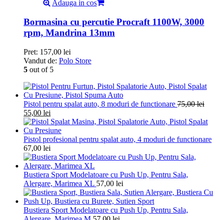
Adauga in cos
Bormasina cu percutie Procraft 1100W, 3000
rpm, Mandrina 13mm
Pret:
157,00
lei
Vandut de:
Polo Store
5
out of 5
Pistol pentru spalat auto, 8 moduri de functionare
75,00
lei
55,00
lei
Pistol profesional pentru spalat auto, 4 moduri de functionare
67,00
lei
Bustiera Sport Modelatoare cu Push Up, Pentru Sala,
Alergare, Marimea XL
57,00
lei
Bustiera Sport Modelatoare cu Push Up, Pentru Sala,
Alergare, Marimea M
57,00
lei