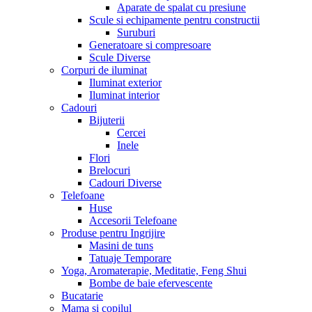
Aparate de spalat cu presiune
Scule si echipamente pentru constructii
Suruburi
Generatoare si compresoare
Scule Diverse
Corpuri de iluminat
Iluminat exterior
Iluminat interior
Cadouri
Bijuterii
Cercei
Inele
Flori
Brelocuri
Cadouri Diverse
Telefoane
Huse
Accesorii Telefoane
Produse pentru Ingrijire
Masini de tuns
Tatuaje Temporare
Yoga, Aromaterapie, Meditatie, Feng Shui
Bombe de baie efervescente
Bucatarie
Mama si copilul