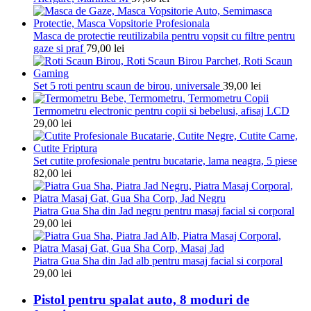
Masca de protectie reutilizabila pentru vopsit cu filtre pentru
gaze si praf
79,00
lei
Set 5 roti pentru scaun de birou, universale
39,00
lei
Termometru electronic pentru copii si bebelusi, afisaj LCD
29,00
lei
Set cutite profesionale pentru bucatarie, lama neagra, 5 piese
82,00
lei
Piatra Gua Sha din Jad negru pentru masaj facial si corporal
29,00
lei
Piatra Gua Sha din Jad alb pentru masaj facial si corporal
29,00
lei
Pistol pentru spalat auto, 8 moduri de