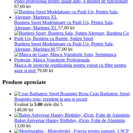
Pistol profesional pentru spalat auto, 4 moduri de functionare
67,00
lei
Bustiera Sport Modelatoare cu Push Up, Pentru Sala,
Alergare, Marimea XL
57,00
lei
Bustiera Sport Modelatoare cu Push Up, Pentru Sala,
Alergare, Marimea M
57,00
lei
Masca de protectie reutilizabila pentru vopsit cu filtre pentru
gaze si praf
79,00
lei
Produse apreciate
Ceas Barbatesc Sport
Boamigo rosu, rezistent la apa si socuri
Evaluat la
5.00
stele din 5
149,00
lei
Balon Aniversar Happy Birthday, 45cm, Folie de Aluminiu
13,00
lei