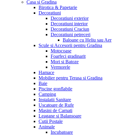
Casa si Gradina
Birotica & Papetarie
Decoratiuni
Decoratiuni exterior
Decoratiuni interior
Decoratiuni Craciun
Decoratiuni petreceri
Baloane cu Heliu sau Aer
Scule si Accesorii pentru Gradina
Motocoase
Foarfeci gradinarit
Mori si Batoze
Vermorele
Hamace
Mobilier pentru Terasa si Gradina
Baie
Piscine gonflabile
Camping
Instalatii Sanitare
Uscatoare de Rufe
Masini de Carnati
Leagane si Balansoare
Cutii Postale
Animale
Incubatoare