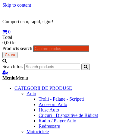
Skip to content
Cumperi usor, rapid, sigur!
0
Total
0,00 lei
Products search
Cauta
Search for:
Meniu
Meniu
CATEGORII DE PRODUSE
Auto
Trolii - Palane - Scripeti
Accesorii Auto
Huse Auto
Cricuri - Dispozitive de Ridicat
Radio / Player Auto
Redresoare
Motociclete