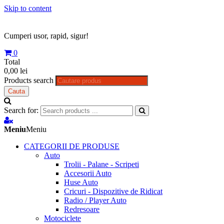
Skip to content
Cumperi usor, rapid, sigur!
0
Total
0,00 lei
Products search
Cauta
Search for:
Meniu
Meniu
CATEGORII DE PRODUSE
Auto
Trolii - Palane - Scripeti
Accesorii Auto
Huse Auto
Cricuri - Dispozitive de Ridicat
Radio / Player Auto
Redresoare
Motociclete