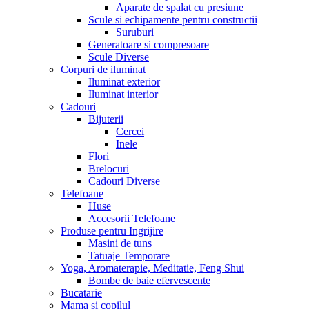
Aparate de spalat cu presiune
Scule si echipamente pentru constructii
Suruburi
Generatoare si compresoare
Scule Diverse
Corpuri de iluminat
Iluminat exterior
Iluminat interior
Cadouri
Bijuterii
Cercei
Inele
Flori
Brelocuri
Cadouri Diverse
Telefoane
Huse
Accesorii Telefoane
Produse pentru Ingrijire
Masini de tuns
Tatuaje Temporare
Yoga, Aromaterapie, Meditatie, Feng Shui
Bombe de baie efervescente
Bucatarie
Mama si copilul