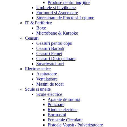
Produse pentru ingrijire
Umbrele si Pavilioane
Furtunuri si Aspersoare
Storcatoare de Fructe si Legume
IT & Periferice
Boxe
Microfoane & Karaoke
Ceasuri
Ceasuri pentru copii
Ceasuri Barbati
Ceasuri Femei
Ceasuri Desteptatoare
Smartwatch-uri
Electrocasnice
Aspiratoare
Ventilatoare
Masini de tocat
Scule si unelte
Scule electrice
Aparate de sudura
Polizoare
Rindele electrice
Bormasini
Ferastraie Circulare
Pistoale Vopsit / Pulverizatoare