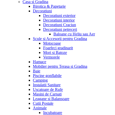
Casa si Gradina
Birotica & Papetarie
Decoratiuni
Decoratiuni exterior
Decoratiuni interior
Decoratiuni Craciun
Decoratiuni petreceri
Baloane cu Heliu sau Aer
Scule si Accesorii pentru Gradina
Motocoase
Foarfeci gradinarit
Mori si Batoze
Vermorele
Hamace
Mobilier pentru Terasa si Gradina
Baie
Piscine gonflabile
Camping
Instalatii Sanitare
Uscatoare de Rufe
Masini de Carnati
Leagane si Balansoare
Cutii Postale
Animale
Incubatoare