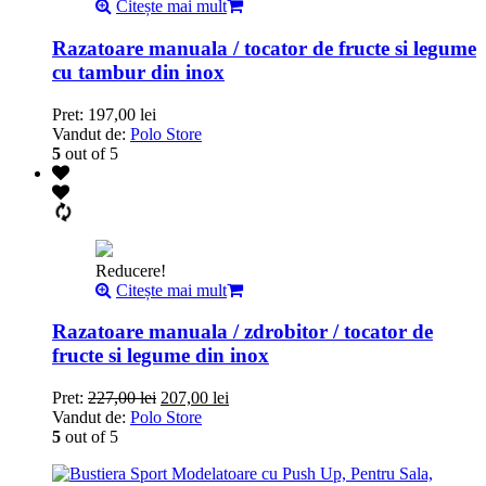
Citește mai mult
Razatoare manuala / tocator de fructe si legume
cu tambur din inox
Pret:
197,00
lei
Vandut de:
Polo Store
5
out of 5
Reducere!
Citește mai mult
Razatoare manuala / zdrobitor / tocator de
fructe si legume din inox
Pret:
227,00
lei
207,00
lei
Vandut de:
Polo Store
5
out of 5