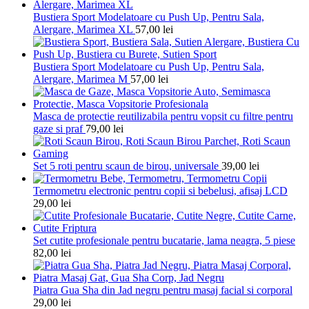
Bustiera Sport Modelatoare cu Push Up, Pentru Sala,
Alergare, Marimea XL
57,00
lei
Bustiera Sport Modelatoare cu Push Up, Pentru Sala,
Alergare, Marimea M
57,00
lei
Masca de protectie reutilizabila pentru vopsit cu filtre pentru
gaze si praf
79,00
lei
Set 5 roti pentru scaun de birou, universale
39,00
lei
Termometru electronic pentru copii si bebelusi, afisaj LCD
29,00
lei
Set cutite profesionale pentru bucatarie, lama neagra, 5 piese
82,00
lei
Piatra Gua Sha din Jad negru pentru masaj facial si corporal
29,00
lei