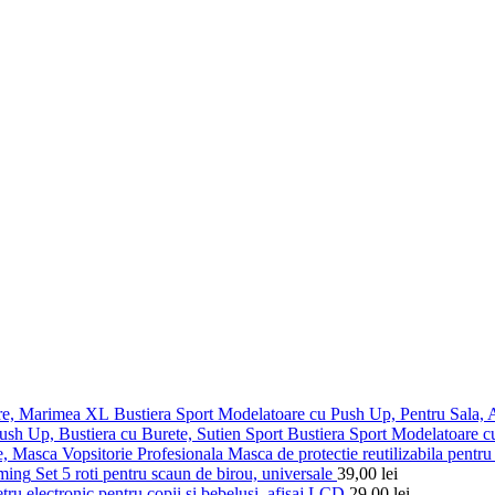
Bustiera Sport Modelatoare cu Push Up, Pentru Sala,
Bustiera Sport Modelatoare c
Masca de protectie reutilizabila pentru 
Set 5 roti pentru scaun de birou, universale
39,00
lei
ru electronic pentru copii si bebelusi, afisaj LCD
29,00
lei