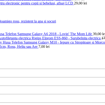
ru electronic pentru copii si bebelusi, afisaj LCD
29,00
lei
amigo rosu, rezistent la apa si socuri
sa Telefon Samsung Galaxy A6 2018 - Lovin' The Mom Life
39,00
le
utofiletanta electrica Rigips Elprom ESS-860 - Surubelnita electrica
1
Husa Telefon Samsung Galaxy M10 - Iepure cu Stropitoare si Morc
42cm, Rosu, Heliu sau Aer
7,00
lei