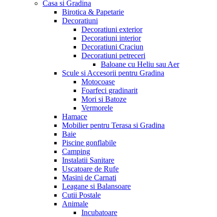
Casa si Gradina
Birotica & Papetarie
Decoratiuni
Decoratiuni exterior
Decoratiuni interior
Decoratiuni Craciun
Decoratiuni petreceri
Baloane cu Heliu sau Aer
Scule si Accesorii pentru Gradina
Motocoase
Foarfeci gradinarit
Mori si Batoze
Vermorele
Hamace
Mobilier pentru Terasa si Gradina
Baie
Piscine gonflabile
Camping
Instalatii Sanitare
Uscatoare de Rufe
Masini de Carnati
Leagane si Balansoare
Cutii Postale
Animale
Incubatoare