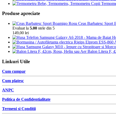
Termomet
Produse apreciate
Ceas Barbatesc Sport Bo
Evaluat la
5.00
stele din 5
149,00
lei
Hu
A
Balon Litera F, 
Linkuri Utile
Cum cumpar
Cum platesc
ANPC
Politica de Confidentialitate
Termeni si Conditii