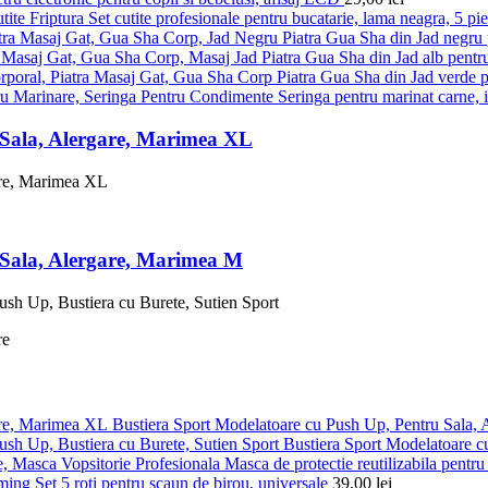
Set cutite profesionale pentru bucatarie, lama neagra, 5 pi
Piatra Gua Sha din Jad negru p
Piatra Gua Sha din Jad alb pentru
Piatra Gua Sha din Jad verde pe
Seringa pentru marinat carne, 
 Sala, Alergare, Marimea XL
 Sala, Alergare, Marimea M
Bustiera Sport Modelatoare cu Push Up, Pentru Sala,
Bustiera Sport Modelatoare c
Masca de protectie reutilizabila pentru 
Set 5 roti pentru scaun de birou, universale
39,00
lei