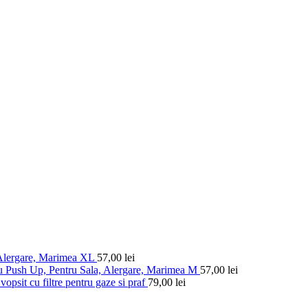
 Alergare, Marimea XL
57,00
lei
u Push Up, Pentru Sala, Alergare, Marimea M
57,00
lei
vopsit cu filtre pentru gaze si praf
79,00
lei