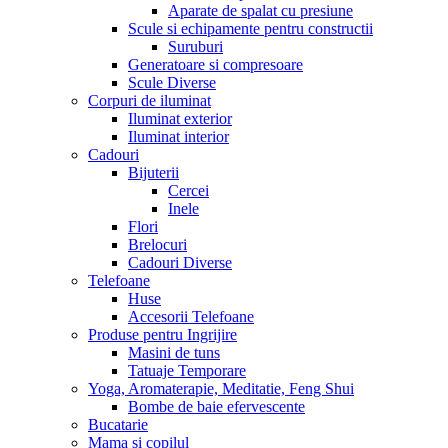
Aparate de spalat cu presiune
Scule si echipamente pentru constructii
Suruburi
Generatoare si compresoare
Scule Diverse
Corpuri de iluminat
Iluminat exterior
Iluminat interior
Cadouri
Bijuterii
Cercei
Inele
Flori
Brelocuri
Cadouri Diverse
Telefoane
Huse
Accesorii Telefoane
Produse pentru Ingrijire
Masini de tuns
Tatuaje Temporare
Yoga, Aromaterapie, Meditatie, Feng Shui
Bombe de baie efervescente
Bucatarie
Mama si copilul