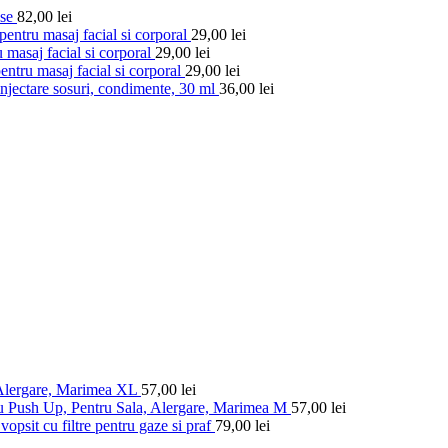
ese
82,00
lei
entru masaj facial si corporal
29,00
lei
 masaj facial si corporal
29,00
lei
ntru masaj facial si corporal
29,00
lei
injectare sosuri, condimente, 30 ml
36,00
lei
 Alergare, Marimea XL
57,00
lei
u Push Up, Pentru Sala, Alergare, Marimea M
57,00
lei
vopsit cu filtre pentru gaze si praf
79,00
lei