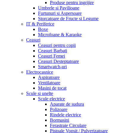
Produse pentru ingrijire
Umbrele si Pavilioane
Furtunuri si Aspersoare
Storcatoare de Fructe si Legume
IT & Periferice
Boxe
Microfoane & Karaoke
Ceasuri
Ceasuri pentru copii
Ceasuri Barbati
Ceasuri Femei
Ceasuri Desteptatoare
Smartwatch-uri
Electrocasnice
Aspiratoare
Ventilatoare
Masini de tocat
Scule si unelte
Scule electrice
Aparate de sudura
Polizoare
Rindele electrice
Bormasini
Ferastraie Circulare
Pistoale Vopsit / Pulverizatoare