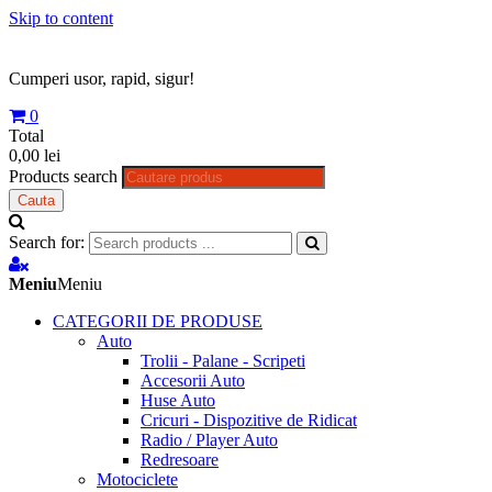
Skip to content
Cumperi usor, rapid, sigur!
0
Total
0,00 lei
Products search
Cauta
Search for:
Meniu
Meniu
CATEGORII DE PRODUSE
Auto
Trolii - Palane - Scripeti
Accesorii Auto
Huse Auto
Cricuri - Dispozitive de Ridicat
Radio / Player Auto
Redresoare
Motociclete