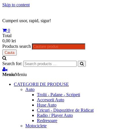
Skip to content
Cumperi usor, rapid, sigur!
0
Total
0,00 lei
Products search
Cauta
Search for:
Meniu
Meniu
CATEGORII DE PRODUSE
Auto
Trolii - Palane - Scripeti
Accesorii Auto
Huse Auto
Cricuri - Dispozitive de Ridicat
Radio / Player Auto
Redresoare
Motociclete