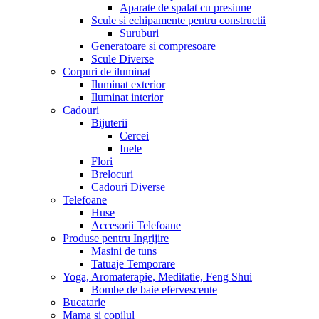
Aparate de spalat cu presiune
Scule si echipamente pentru constructii
Suruburi
Generatoare si compresoare
Scule Diverse
Corpuri de iluminat
Iluminat exterior
Iluminat interior
Cadouri
Bijuterii
Cercei
Inele
Flori
Brelocuri
Cadouri Diverse
Telefoane
Huse
Accesorii Telefoane
Produse pentru Ingrijire
Masini de tuns
Tatuaje Temporare
Yoga, Aromaterapie, Meditatie, Feng Shui
Bombe de baie efervescente
Bucatarie
Mama si copilul