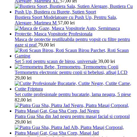
Alergare, Marimea XL
57,00
lei
Bustiera Sport Modelatoare cu Push Up, Pentru Sala,
Alergare, Marimea M
57,00
lei
Masca de protectie reutilizabila pentru vopsit cu filtre pentru
gaze si praf
79,00
lei
Set 5 roti pentru scaun de birou, universale
39,00
lei
Termometru electronic pentru copii si bebelusi, afisaj LCD
29,00
lei
Set cutite profesionale pentru bucatarie, lama neagra, 5 piese
82,00
lei
Piatra Gua Sha din Jad negru pentru masaj facial si corporal
29,00
lei