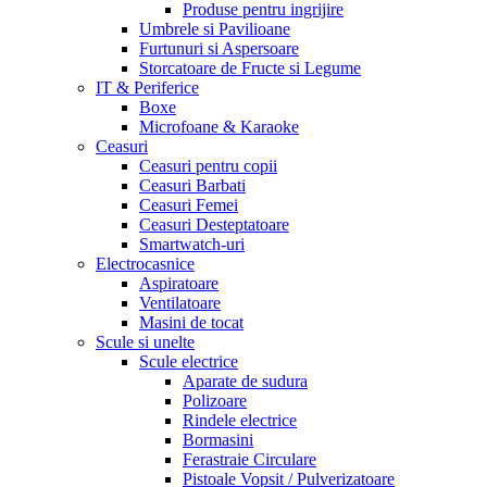
Produse pentru ingrijire
Umbrele si Pavilioane
Furtunuri si Aspersoare
Storcatoare de Fructe si Legume
IT & Periferice
Boxe
Microfoane & Karaoke
Ceasuri
Ceasuri pentru copii
Ceasuri Barbati
Ceasuri Femei
Ceasuri Desteptatoare
Smartwatch-uri
Electrocasnice
Aspiratoare
Ventilatoare
Masini de tocat
Scule si unelte
Scule electrice
Aparate de sudura
Polizoare
Rindele electrice
Bormasini
Ferastraie Circulare
Pistoale Vopsit / Pulverizatoare