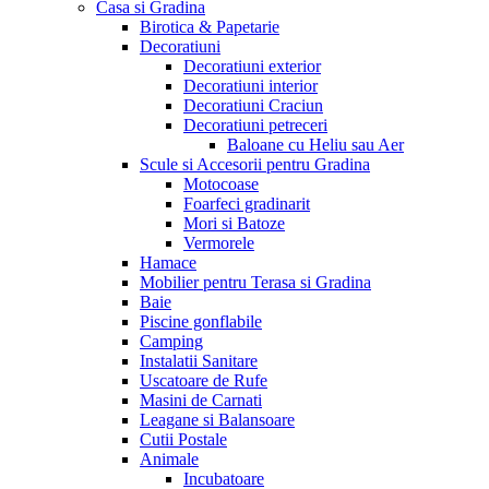
Casa si Gradina
Birotica & Papetarie
Decoratiuni
Decoratiuni exterior
Decoratiuni interior
Decoratiuni Craciun
Decoratiuni petreceri
Baloane cu Heliu sau Aer
Scule si Accesorii pentru Gradina
Motocoase
Foarfeci gradinarit
Mori si Batoze
Vermorele
Hamace
Mobilier pentru Terasa si Gradina
Baie
Piscine gonflabile
Camping
Instalatii Sanitare
Uscatoare de Rufe
Masini de Carnati
Leagane si Balansoare
Cutii Postale
Animale
Incubatoare