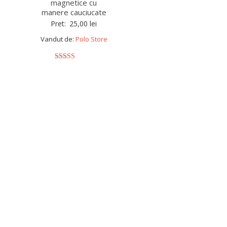
magnetice cu
manere cauciucate
Pret:
25,00
lei
Vandut de:
Polo Store
5
out of 5