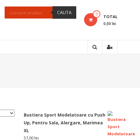
Products
search
CAUTA
0
TOTAL
0,00 lei
Bustiera Sport Modelatoare cu Push
Up, Pentru Sala, Alergare, Marimea
XL
57,00
lei