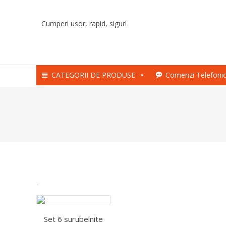
Skip
to
Cumperi usor, rapid, sigur!
content
CATEGORII DE PRODUSE
Comenzi Telefoni
.
Set 6 surubelnite