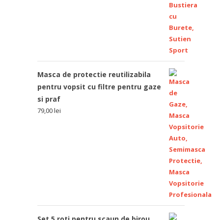
Masca de protectie reutilizabila
pentru vopsit cu filtre pentru gaze
si praf
79,00
lei
Set 5 roti pentru scaun de birou,