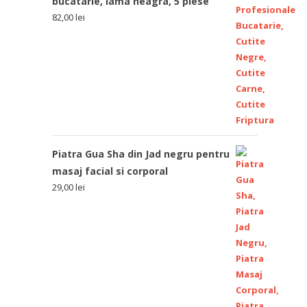
bucatarie, lama neagra, 5 piese
82,00
lei
Piatra Gua Sha din Jad negru pentru
masaj facial si corporal
29,00
lei