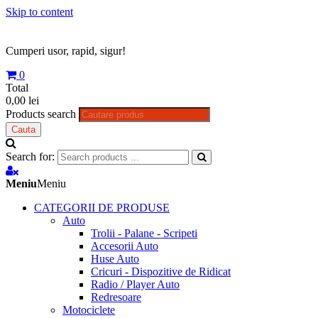
Skip to content
Cumperi usor, rapid, sigur!
0
Total
0,00 lei
Products search
Cauta
Search for:
Meniu
Meniu
CATEGORII DE PRODUSE
Auto
Trolii - Palane - Scripeti
Accesorii Auto
Huse Auto
Cricuri - Dispozitive de Ridicat
Radio / Player Auto
Redresoare
Motociclete