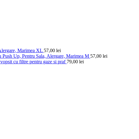
 Alergare, Marimea XL
57,00
lei
u Push Up, Pentru Sala, Alergare, Marimea M
57,00
lei
vopsit cu filtre pentru gaze si praf
79,00
lei