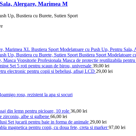
 Sala, Alergare, Marimea M
Bustiera Sport Modelatoare cu Push Up, Pentru Sala,
Bustiera Sport Modelatoare c
Masca de protectie reutilizabila pentru 
Set 5 roti pentru scaun de birou, universale
39,00
lei
ru electronic pentru copii si bebelusi, afisaj LCD
29,00
lei
amigo rosu, rezistent la apa si socuri
aj din lemn pentru picioare, 10 role
36,00
lei
e zirconiu, albe si galbene
66,00
lei
Set jucarii pentru baie in forma de animale
29,00
lei
bla magnetica pentru copii, cu doua fete, creta si marker
97,00
lei