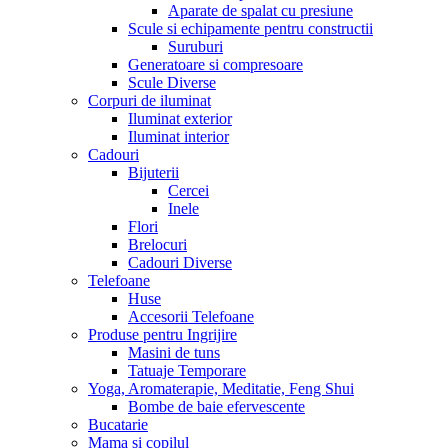
Aparate de spalat cu presiune
Scule si echipamente pentru constructii
Suruburi
Generatoare si compresoare
Scule Diverse
Corpuri de iluminat
Iluminat exterior
Iluminat interior
Cadouri
Bijuterii
Cercei
Inele
Flori
Brelocuri
Cadouri Diverse
Telefoane
Huse
Accesorii Telefoane
Produse pentru Ingrijire
Masini de tuns
Tatuaje Temporare
Yoga, Aromaterapie, Meditatie, Feng Shui
Bombe de baie efervescente
Bucatarie
Mama si copilul