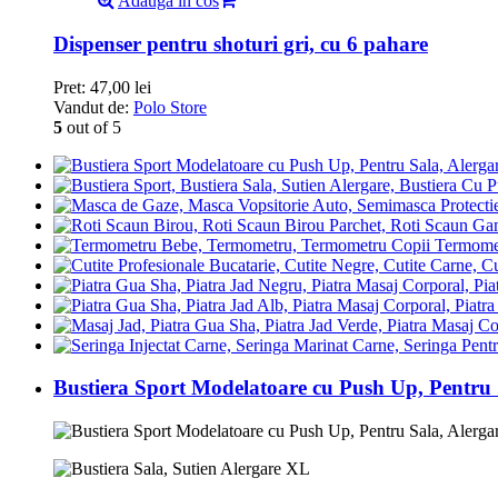
Adauga in cos
Dispenser pentru shoturi gri, cu 6 pahare
Pret:
47,00
lei
Vandut de:
Polo Store
5
out of 5
Termomet
Bustiera Sport Modelatoare cu Push Up, Pentru