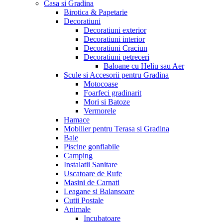
Casa si Gradina
Birotica & Papetarie
Decoratiuni
Decoratiuni exterior
Decoratiuni interior
Decoratiuni Craciun
Decoratiuni petreceri
Baloane cu Heliu sau Aer
Scule si Accesorii pentru Gradina
Motocoase
Foarfeci gradinarit
Mori si Batoze
Vermorele
Hamace
Mobilier pentru Terasa si Gradina
Baie
Piscine gonflabile
Camping
Instalatii Sanitare
Uscatoare de Rufe
Masini de Carnati
Leagane si Balansoare
Cutii Postale
Animale
Incubatoare