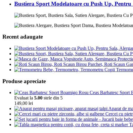
Bustiera Sport Modelatoare cu Push Up, Pentru
Recent adaugate
Termomet
Produse apreciate
Ceas Barbatesc Sport Bo
Evaluat la
5.00
stele din 5
149,00
lei
Aparat de mas
Cercei cu pietr
Ta