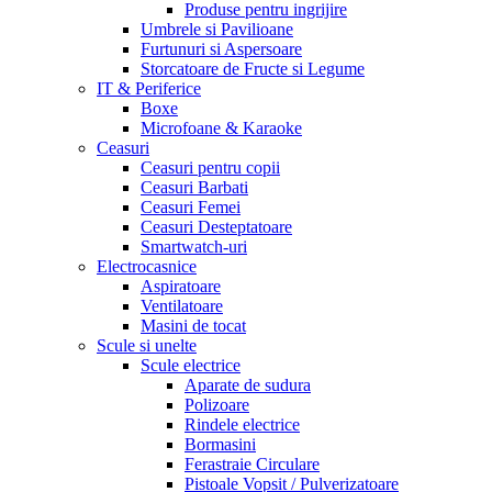
Produse pentru ingrijire
Umbrele si Pavilioane
Furtunuri si Aspersoare
Storcatoare de Fructe si Legume
IT & Periferice
Boxe
Microfoane & Karaoke
Ceasuri
Ceasuri pentru copii
Ceasuri Barbati
Ceasuri Femei
Ceasuri Desteptatoare
Smartwatch-uri
Electrocasnice
Aspiratoare
Ventilatoare
Masini de tocat
Scule si unelte
Scule electrice
Aparate de sudura
Polizoare
Rindele electrice
Bormasini
Ferastraie Circulare
Pistoale Vopsit / Pulverizatoare