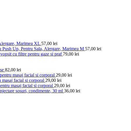
 Alergare, Marimea XL
57,00
lei
u Push Up, Pentru Sala, Alergare, Marimea M
57,00
lei
vopsit cu filtre pentru gaze si praf
79,00
lei
ese
82,00
lei
entru masaj facial si corporal
29,00
lei
 masaj facial si corporal
29,00
lei
ntru masaj facial si corporal
29,00
lei
injectare sosuri, condimente, 30 ml
36,00
lei