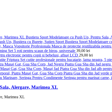
Bustiera Sport Modelatoare cu Push Up, Pentru Sala,
Bustiera Sport Modelatoare c
Masca de protectie reutilizabila pentru 
Set 5 roti pentru scaun de birou, universale
39,00
lei
ru electronic pentru copii si bebelusi, afisaj LCD
29,00
lei
Set cutite profesionale pentru bucatarie, lama neagra, 5 pi
Piatra Gua Sha din Jad negru p
Piatra Gua Sha din Jad alb pentru
Piatra Gua Sha din Jad verde pe
Seringa pentru marinat carne, 
 Sala, Alergare, Marimea XL