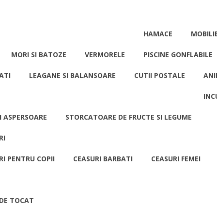
HAMACE
MOBILI
MORI SI BATOZE
VERMORELE
PISCINE GONFLABILE
ATI
LEAGANE SI BALANSOARE
CUTII POSTALE
ANI
INC
I ASPERSOARE
STORCATOARE DE FRUCTE SI LEGUME
RI
RI PENTRU COPII
CEASURI BARBATI
CEASURI FEMEI
 DE TOCAT