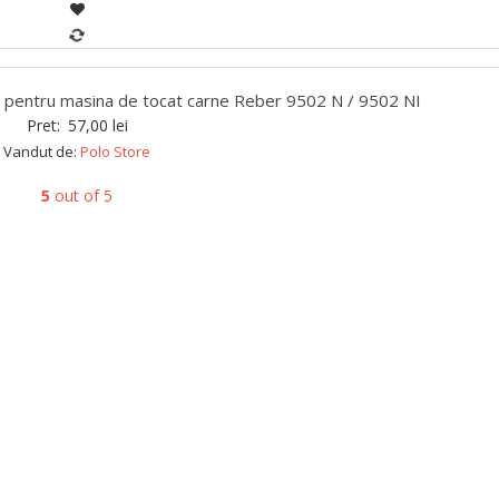
6 pentru masina de tocat carne Reber 9502 N / 9502 NI
Pret:
57,00
lei
Vandut de:
Polo Store
5
out of 5