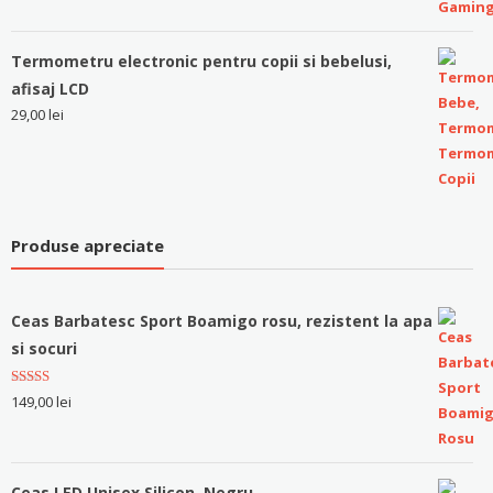
Termometru electronic pentru copii si bebelusi,
afisaj LCD
29,00
lei
Produse apreciate
Ceas Barbatesc Sport Boamigo rosu, rezistent la apa
si socuri
Evaluat la
149,00
lei
5.00
stele
din 5
Ceas LED Unisex Silicon, Negru