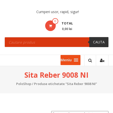
Skip
to
Cumperi usor, rapid, sigur!
content
0
TOTAL
0,00 lei
Products
search
CAUTA
Meniu
Sita Reber 9008 NI
PoloShop
/ Produse etichetate “Sita Reber 9008 NI”