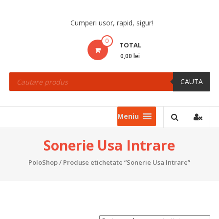
Skip
to
Cumperi usor, rapid, sigur!
content
0
TOTAL
0,00 lei
Products
search
CAUTA
Meniu
Sonerie Usa Intrare
PoloShop
/ Produse etichetate “Sonerie Usa Intrare”