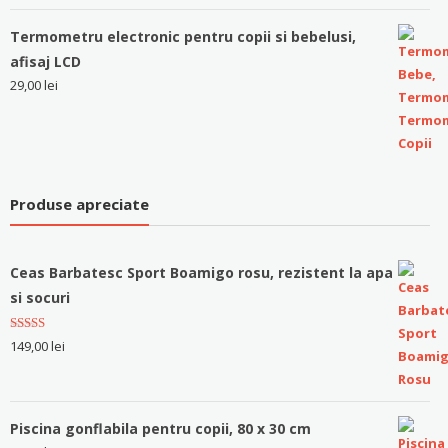
Termometru electronic pentru copii si bebelusi,
afisaj LCD
29,00
lei
Produse apreciate
Ceas Barbatesc Sport Boamigo rosu, rezistent la apa
si socuri
Evaluat la
149,00
lei
5.00
stele
din 5
Piscina gonflabila pentru copii, 80 x 30 cm