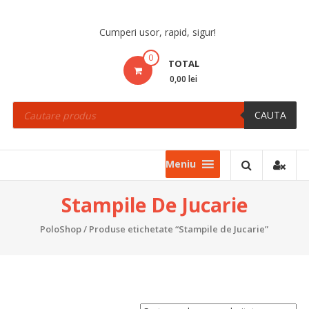
Skip
to
Cumperi usor, rapid, sigur!
content
0
TOTAL
0,00 lei
Products
search
CAUTA
Meniu
Stampile De Jucarie
PoloShop
/ Produse etichetate “Stampile de Jucarie”