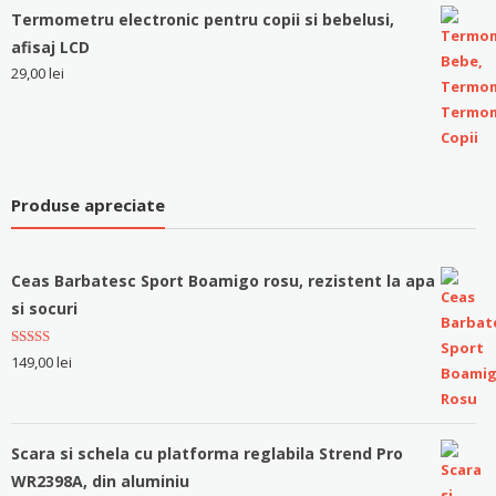
Termometru electronic pentru copii si bebelusi,
afisaj LCD
29,00
lei
Produse apreciate
Ceas Barbatesc Sport Boamigo rosu, rezistent la apa
si socuri
Evaluat la
149,00
lei
5.00
stele
din 5
Scara si schela cu platforma reglabila Strend Pro
WR2398A, din aluminiu