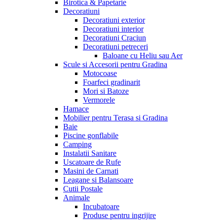
Birotica & Papetarie
Decoratiuni
Decoratiuni exterior
Decoratiuni interior
Decoratiuni Craciun
Decoratiuni petreceri
Baloane cu Heliu sau Aer
Scule si Accesorii pentru Gradina
Motocoase
Foarfeci gradinarit
Mori si Batoze
Vermorele
Hamace
Mobilier pentru Terasa si Gradina
Baie
Piscine gonflabile
Camping
Instalatii Sanitare
Uscatoare de Rufe
Masini de Carnati
Leagane si Balansoare
Cutii Postale
Animale
Incubatoare
Produse pentru ingrijire