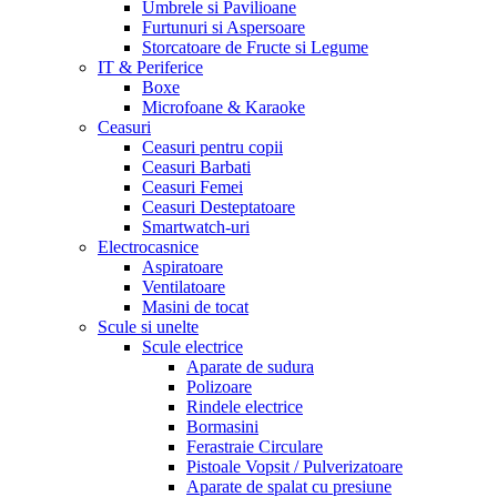
Umbrele si Pavilioane
Furtunuri si Aspersoare
Storcatoare de Fructe si Legume
IT & Periferice
Boxe
Microfoane & Karaoke
Ceasuri
Ceasuri pentru copii
Ceasuri Barbati
Ceasuri Femei
Ceasuri Desteptatoare
Smartwatch-uri
Electrocasnice
Aspiratoare
Ventilatoare
Masini de tocat
Scule si unelte
Scule electrice
Aparate de sudura
Polizoare
Rindele electrice
Bormasini
Ferastraie Circulare
Pistoale Vopsit / Pulverizatoare
Aparate de spalat cu presiune