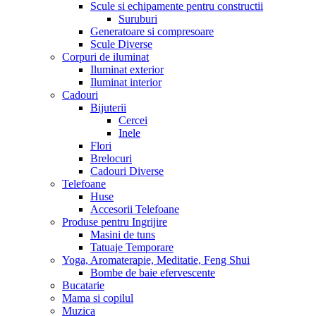
Scule si echipamente pentru constructii
Suruburi
Generatoare si compresoare
Scule Diverse
Corpuri de iluminat
Iluminat exterior
Iluminat interior
Cadouri
Bijuterii
Cercei
Inele
Flori
Brelocuri
Cadouri Diverse
Telefoane
Huse
Accesorii Telefoane
Produse pentru Ingrijire
Masini de tuns
Tatuaje Temporare
Yoga, Aromaterapie, Meditatie, Feng Shui
Bombe de baie efervescente
Bucatarie
Mama si copilul
Muzica