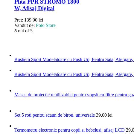
Plita PPR STROMO 1800
W, Afisaj Digital
Pret:
139,00
lei
Vandut de:
Polo Store
5
out of 5
Bustiera Sport Modelatoare cu Push Up, Pentru Sala, Alergar
Bustiera Sport Modelatoare cu Push Up, Pentru Sala, Alergar
Masca de protectie reutilizabila pentru vopsit cu filtre pentru gaz
Set 5 roti pentru scaun de birou, universale
39,00
lei
Termometru electronic pentru copii si bebelusi, afisaj LCD
29,