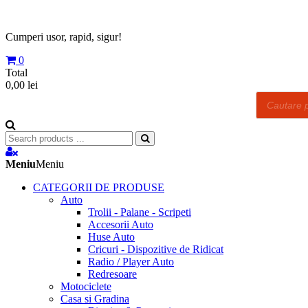
Skip
to
content
Cumperi usor, rapid, sigur!
0
Total
0,00 lei
Products
search
Search
for:
Meniu
Meniu
CATEGORII DE PRODUSE
Auto
Trolii - Palane - Scripeti
Accesorii Auto
Huse Auto
Cricuri - Dispozitive de Ridicat
Radio / Player Auto
Redresoare
Motociclete
Casa si Gradina