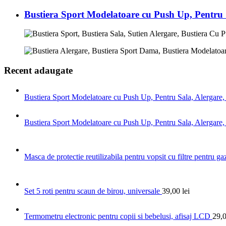
Bustiera Sport Modelatoare cu Push Up, Pentru
Recent adaugate
Bustiera Sport Modelatoare cu Push Up, Pentru Sala, Alergar
Bustiera Sport Modelatoare cu Push Up, Pentru Sala, Alergar
Masca de protectie reutilizabila pentru vopsit cu filtre pentru gaz
Set 5 roti pentru scaun de birou, universale
39,00
lei
Termometru electronic pentru copii si bebelusi, afisaj LCD
29,