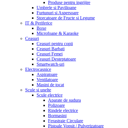
Produse pentru ingrijire
Umbrele si Pavilioane
Furtunuri si Aspersoare
Storcatoare de Fructe si Legume
IT & Periferice
Boxe
Microfoane & Karaoke
Ceasuri
Ceasuri pentru copii
Ceasuri Barbati
Ceasuri Femei
Ceasuri Desteptatoare
Smartwatch-uri
Electrocasnice
Aspiratoare
Ventilatoare
Masini de tocat
Scule si unelte
Scule electrice
Aparate de sudura
Polizoare
Rindele electrice
Bormasini
Ferastraie Circulare
Pistoale Vopsit / Pulverizatoare