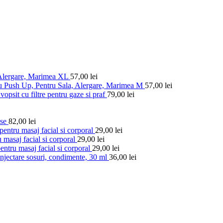
 Alergare, Marimea XL
57,00
lei
u Push Up, Pentru Sala, Alergare, Marimea M
57,00
lei
vopsit cu filtre pentru gaze si praf
79,00
lei
ese
82,00
lei
entru masaj facial si corporal
29,00
lei
 masaj facial si corporal
29,00
lei
ntru masaj facial si corporal
29,00
lei
injectare sosuri, condimente, 30 ml
36,00
lei