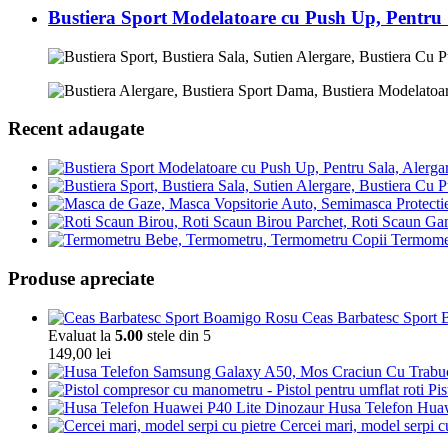
Bustiera Sport Modelatoare cu Push Up, Pentru
Recent adaugate
Termomet
Produse apreciate
Ceas Barbatesc Sport Bo
Evaluat la
5.00
stele din 5
149,00
lei
Pis
Husa Telefon Huaw
Cercei mari, model serpi c