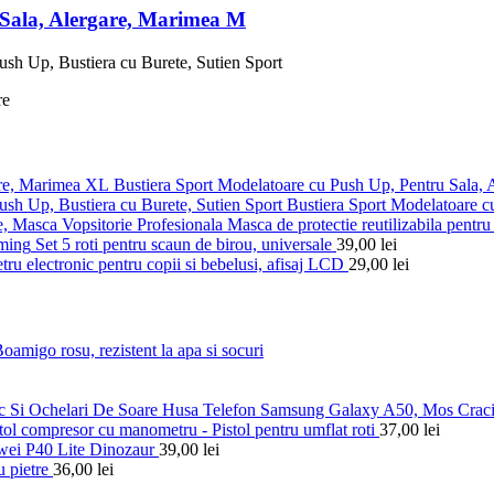
 Sala, Alergare, Marimea M
Bustiera Sport Modelatoare cu Push Up, Pentru Sala,
Bustiera Sport Modelatoare c
Masca de protectie reutilizabila pentru 
Set 5 roti pentru scaun de birou, universale
39,00
lei
ru electronic pentru copii si bebelusi, afisaj LCD
29,00
lei
amigo rosu, rezistent la apa si socuri
Husa Telefon Samsung Galaxy A50, Mos Craci
tol compresor cu manometru - Pistol pentru umflat roti
37,00
lei
ei P40 Lite Dinozaur
39,00
lei
u pietre
36,00
lei