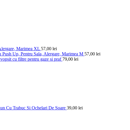
 Alergare, Marimea XL
57,00
lei
u Push Up, Pentru Sala, Alergare, Marimea M
57,00
lei
vopsit cu filtre pentru gaze si praf
79,00
lei
un Cu Trabuc Si Ochelari De Soare
39,00
lei