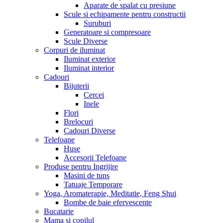
Aparate de spalat cu presiune
Scule si echipamente pentru constructii
Suruburi
Generatoare si compresoare
Scule Diverse
Corpuri de iluminat
Iluminat exterior
Iluminat interior
Cadouri
Bijuterii
Cercei
Inele
Flori
Brelocuri
Cadouri Diverse
Telefoane
Huse
Accesorii Telefoane
Produse pentru Ingrijire
Masini de tuns
Tatuaje Temporare
Yoga, Aromaterapie, Meditatie, Feng Shui
Bombe de baie efervescente
Bucatarie
Mama si copilul