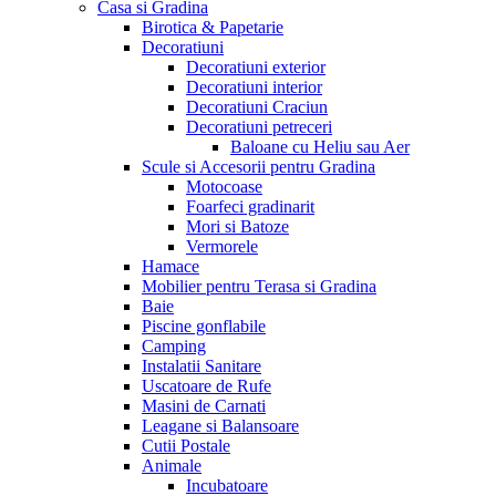
Casa si Gradina
Birotica & Papetarie
Decoratiuni
Decoratiuni exterior
Decoratiuni interior
Decoratiuni Craciun
Decoratiuni petreceri
Baloane cu Heliu sau Aer
Scule si Accesorii pentru Gradina
Motocoase
Foarfeci gradinarit
Mori si Batoze
Vermorele
Hamace
Mobilier pentru Terasa si Gradina
Baie
Piscine gonflabile
Camping
Instalatii Sanitare
Uscatoare de Rufe
Masini de Carnati
Leagane si Balansoare
Cutii Postale
Animale
Incubatoare