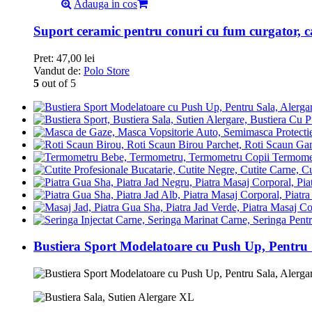
Adauga in cos
Suport ceramic pentru conuri cu fum curgator, 
Pret:
47,00
lei
Vandut de:
Polo Store
5
out of 5
Termomet
Bustiera Sport Modelatoare cu Push Up, Pentru