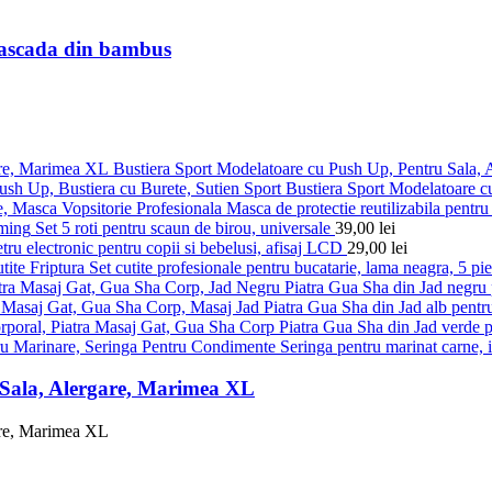
cascada din bambus
Bustiera Sport Modelatoare cu Push Up, Pentru Sala,
Bustiera Sport Modelatoare c
Masca de protectie reutilizabila pentru 
Set 5 roti pentru scaun de birou, universale
39,00
lei
ru electronic pentru copii si bebelusi, afisaj LCD
29,00
lei
Set cutite profesionale pentru bucatarie, lama neagra, 5 pi
Piatra Gua Sha din Jad negru p
Piatra Gua Sha din Jad alb pentru
Piatra Gua Sha din Jad verde pe
Seringa pentru marinat carne, 
 Sala, Alergare, Marimea XL