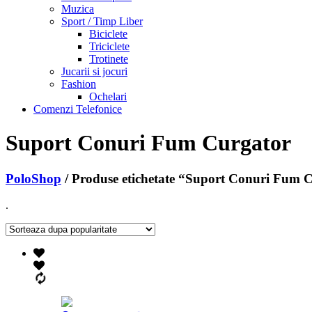
Muzica
Sport / Timp Liber
Biciclete
Triciclete
Trotinete
Jucarii si jocuri
Fashion
Ochelari
Comenzi Telefonice
Suport Conuri Fum Curgator
PoloShop
/ Produse etichetate “Suport Conuri Fum 
.