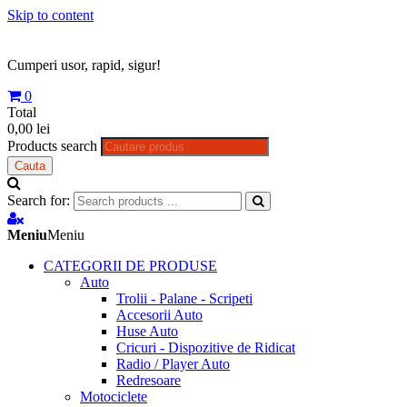
Skip to content
Cumperi usor, rapid, sigur!
0
Total
0,00 lei
Products search
Cauta
Search for:
Meniu
Meniu
CATEGORII DE PRODUSE
Auto
Trolii - Palane - Scripeti
Accesorii Auto
Huse Auto
Cricuri - Dispozitive de Ridicat
Radio / Player Auto
Redresoare
Motociclete