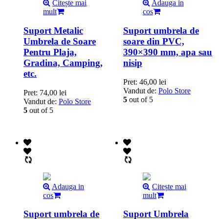
Citește mai
Adauga in
mult
cos
Suport Metalic
Suport umbrela de
Umbrela de Soare
soare din PVC,
Pentru Plaja,
390×390 mm, apa sau
Gradina, Camping,
nisip
etc.
Pret:
46,00
lei
Vandut de:
Polo Store
Pret:
74,00
lei
5
out of 5
Vandut de:
Polo Store
5
out of 5
Adauga in
Citește mai
cos
mult
Suport umbrela de
Suport Umbrela