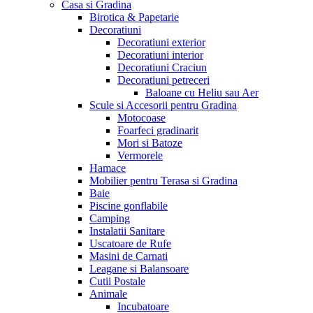
Casa si Gradina
Birotica & Papetarie
Decoratiuni
Decoratiuni exterior
Decoratiuni interior
Decoratiuni Craciun
Decoratiuni petreceri
Baloane cu Heliu sau Aer
Scule si Accesorii pentru Gradina
Motocoase
Foarfeci gradinarit
Mori si Batoze
Vermorele
Hamace
Mobilier pentru Terasa si Gradina
Baie
Piscine gonflabile
Camping
Instalatii Sanitare
Uscatoare de Rufe
Masini de Carnati
Leagane si Balansoare
Cutii Postale
Animale
Incubatoare