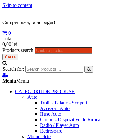
Skip to content
Cumperi usor, rapid, sigur!
0
Total
0,00 lei
Products search
Cauta
Search for:
Meniu
Meniu
CATEGORII DE PRODUSE
Auto
Trolii - Palane - Scripeti
Accesorii Auto
Huse Auto
Cricuri - Dispozitive de Ridicat
Radio / Player Auto
Redresoare
Motociclete