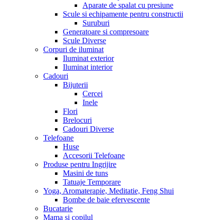
Aparate de spalat cu presiune
Scule si echipamente pentru constructii
Suruburi
Generatoare si compresoare
Scule Diverse
Corpuri de iluminat
Iluminat exterior
Iluminat interior
Cadouri
Bijuterii
Cercei
Inele
Flori
Brelocuri
Cadouri Diverse
Telefoane
Huse
Accesorii Telefoane
Produse pentru Ingrijire
Masini de tuns
Tatuaje Temporare
Yoga, Aromaterapie, Meditatie, Feng Shui
Bombe de baie efervescente
Bucatarie
Mama si copilul