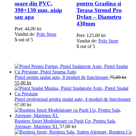
soare din PVC,
pentru Gradina si
390×130 mm, nisip
Terasa Strend Pro
sau apa
Dylan – Diametru
430mm
Pret:
44,00
lei
Vandut de:
Polo Store
Pret:
125,00
lei
5
out of 5
Vandut de:
Polo Store
5
out of 5
Pistol pentru spalat auto, 8 moduri de functionare
75,00
lei
55,00
lei
Pistol profesional pentru spalat auto, 4 moduri de functionare
67,00
lei
Bustiera Sport Modelatoare cu Push Up, Pentru Sala,
Alergare, Marimea XL
57,00
lei