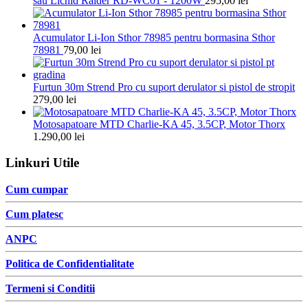
sau Lichid Raider RD-WC01 - 1200W
295,00
lei
Acumulator Li-Ion Sthor 78985 pentru bormasina Sthor
78981
79,00
lei
Furtun 30m Strend Pro cu suport derulator si pistol de stropit
279,00
lei
Motosapatoare MTD Charlie-KA 45, 3.5CP, Motor Thorx
1.290,00
lei
Linkuri Utile
Cum cumpar
Cum platesc
ANPC
Politica de Confidentialitate
Termeni si Conditii