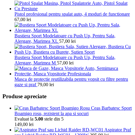
Pistol profesional pentru spalat auto, 4 moduri de functionare
67,00
lei
Bustiera Sport Modelatoare cu Push Up, Pentru Sala,
Alergare, Marimea XL
57,00
lei
Bustiera Sport Modelatoare cu Push Up, Pentru Sala,
Alergare, Marimea M
57,00
lei
Masca de protectie reutilizabila pentru vopsit cu filtre pentru
gaze si praf
79,00
lei
Produse apreciate
Ceas Barbatesc Sport
Boamigo rosu, rezistent la apa si socuri
Evaluat la
5.00
stele din 5
149,00
lei
Aspirator Praf