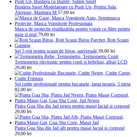
Bustiera Sport Modelatoare cu Push Up, Pentru Sala,
Alergare, Marimea M
57,00
lei
Masca de protectie reutilizabila pentru vopsit cu filtre pentru
gaze si praf
79,00
lei
Set 5 roti pentru scaun de birou, universale
39,00
lei
Termometru electronic pentru copii si bebelusi, afisaj LCD
29,00
lei
Set cutite profesionale pentru bucatarie, lama neagra, 5 piese
82,00
lei
Piatra Gua Sha din Jad negru pentru masaj facial si corporal
29,00
lei
Piatra Gua Sha din Jad alb pentru masaj facial si corporal
29,00
lei