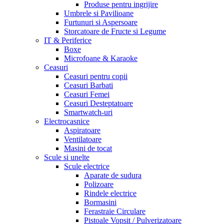
Produse pentru ingrijire
Umbrele si Pavilioane
Furtunuri si Aspersoare
Storcatoare de Fructe si Legume
IT & Periferice
Boxe
Microfoane & Karaoke
Ceasuri
Ceasuri pentru copii
Ceasuri Barbati
Ceasuri Femei
Ceasuri Desteptatoare
Smartwatch-uri
Electrocasnice
Aspiratoare
Ventilatoare
Masini de tocat
Scule si unelte
Scule electrice
Aparate de sudura
Polizoare
Rindele electrice
Bormasini
Ferastraie Circulare
Pistoale Vopsit / Pulverizatoare