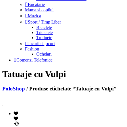
Bucatarie
Mama si copilul
Muzica
Sport / Timp Liber
Biciclete
Triciclete
Trotinete
Jucarii si jocuri
Fashion
Ochelari
Comenzi Telefonice
Tatuaje cu Vulpi
PoloShop
/ Produse etichetate “Tatuaje cu Vulpi”
.