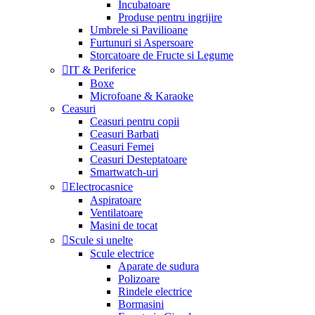
Incubatoare
Produse pentru ingrijire
Umbrele si Pavilioane
Furtunuri si Aspersoare
Storcatoare de Fructe si Legume
IT & Periferice
Boxe
Microfoane & Karaoke
Ceasuri
Ceasuri pentru copii
Ceasuri Barbati
Ceasuri Femei
Ceasuri Desteptatoare
Smartwatch-uri
Electrocasnice
Aspiratoare
Ventilatoare
Masini de tocat
Scule si unelte
Scule electrice
Aparate de sudura
Polizoare
Rindele electrice
Bormasini