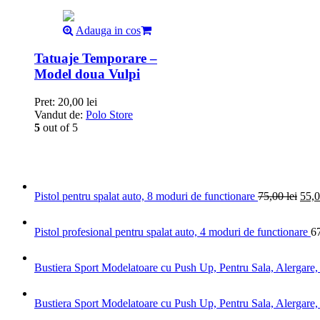
Adauga in cos
Tatuaje Temporare –
Model doua Vulpi
Pret:
20,00
lei
Vandut de:
Polo Store
5
out of 5
Pistol pentru spalat auto, 8 moduri de functionare
75,00
lei
55,
Pistol profesional pentru spalat auto, 4 moduri de functionare
6
Bustiera Sport Modelatoare cu Push Up, Pentru Sala, Alergar
Bustiera Sport Modelatoare cu Push Up, Pentru Sala, Alergar