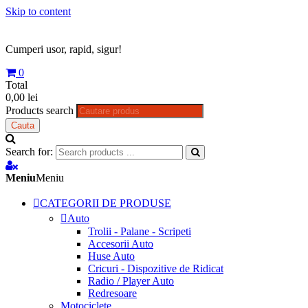
Skip to content
Cumperi usor, rapid, sigur!
0
Total
0,00 lei
Products search
Cauta
Search for:
Meniu
Meniu
CATEGORII DE PRODUSE
Auto
Trolii - Palane - Scripeti
Accesorii Auto
Huse Auto
Cricuri - Dispozitive de Ridicat
Radio / Player Auto
Redresoare
Motociclete