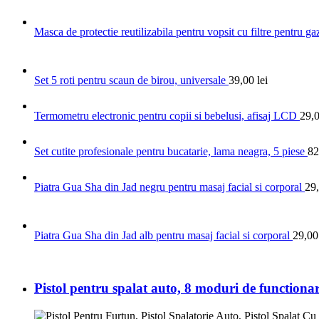
Masca de protectie reutilizabila pentru vopsit cu filtre pentru gaz
Set 5 roti pentru scaun de birou, universale
39,00
lei
Termometru electronic pentru copii si bebelusi, afisaj LCD
29,
Set cutite profesionale pentru bucatarie, lama neagra, 5 piese
82
Piatra Gua Sha din Jad negru pentru masaj facial si corporal
29
Piatra Gua Sha din Jad alb pentru masaj facial si corporal
29,0
Pistol pentru spalat auto, 8 moduri de functiona