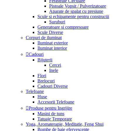
Ferastraie Circulare
Pistoale Vopsit / Pulverizatoare
Aparate de spalat cu presiune
Scule si echipamente pentru constructii
Suruburi
Generatoare si compresoare
Scule Diverse
Corpuri de iluminat
Iluminat exterior
Iluminat interior
Cadouri
Bijuterii
Cercei
Inele
Flori
Brelocuri
Cadouri Diverse
Telefoane
Huse
Accesorii Telefoane
Produse pentru Ingrijire
Masini de tuns
Tatuaje Temporare
Yoga, Aromaterapie, Meditatie, Feng Shui
Bombe de baie efervescente