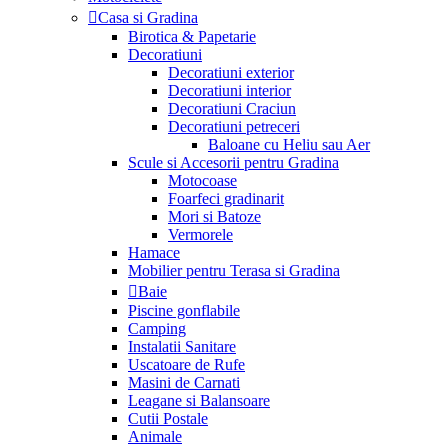
Casa si Gradina
Birotica & Papetarie
Decoratiuni
Decoratiuni exterior
Decoratiuni interior
Decoratiuni Craciun
Decoratiuni petreceri
Baloane cu Heliu sau Aer
Scule si Accesorii pentru Gradina
Motocoase
Foarfeci gradinarit
Mori si Batoze
Vermorele
Hamace
Mobilier pentru Terasa si Gradina
Baie
Piscine gonflabile
Camping
Instalatii Sanitare
Uscatoare de Rufe
Masini de Carnati
Leagane si Balansoare
Cutii Postale
Animale