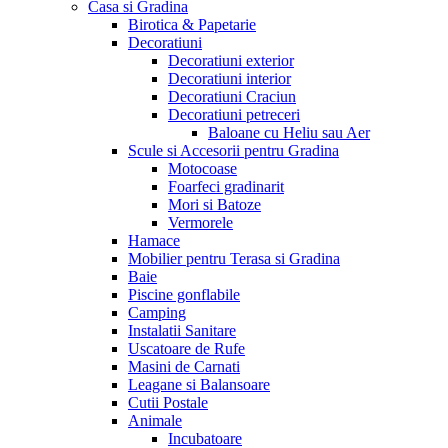
Casa si Gradina
Birotica & Papetarie
Decoratiuni
Decoratiuni exterior
Decoratiuni interior
Decoratiuni Craciun
Decoratiuni petreceri
Baloane cu Heliu sau Aer
Scule si Accesorii pentru Gradina
Motocoase
Foarfeci gradinarit
Mori si Batoze
Vermorele
Hamace
Mobilier pentru Terasa si Gradina
Baie
Piscine gonflabile
Camping
Instalatii Sanitare
Uscatoare de Rufe
Masini de Carnati
Leagane si Balansoare
Cutii Postale
Animale
Incubatoare