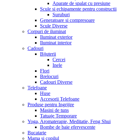
Aparate de spalat cu presiune
Scule si echipamente pentru constructii
Suruburi
Generatoare si compresoare
Scule Diverse
Corpuri de iluminat
Iluminat exterior
Iluminat interior
Cadouri
Bijuterii
Cercei
Inele
Flori
Brelocuri
Cadouri Diverse
Telefoane
Huse
Accesorii Telefoane
Produse pentru Ingrijire
Masini de tuns
Tatuaje Temporare
Yoga, Aromaterapie, Meditatie, Feng Shui
Bombe de baie efervescente
Bucatarie
Mama si copilul