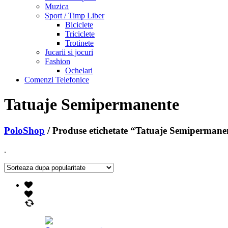
Muzica
Sport / Timp Liber
Biciclete
Triciclete
Trotinete
Jucarii si jocuri
Fashion
Ochelari
Comenzi Telefonice
Tatuaje Semipermanente
PoloShop
/ Produse etichetate “Tatuaje Semipermane
.