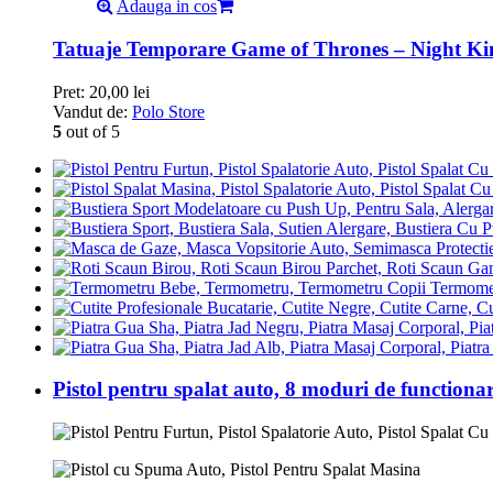
Adauga in cos
Tatuaje Temporare Game of Thrones – Night Ki
Pret:
20,00
lei
Vandut de:
Polo Store
5
out of 5
Termomet
Pistol pentru spalat auto, 8 moduri de functiona