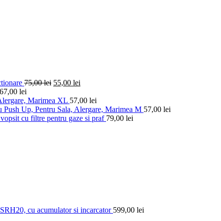
ctionare
75,00
lei
55,00
lei
67,00
lei
 Alergare, Marimea XL
57,00
lei
u Push Up, Pentru Sala, Alergare, Marimea M
57,00
lei
vopsit cu filtre pentru gaze si praf
79,00
lei
RH20, cu acumulator si incarcator
599,00
lei