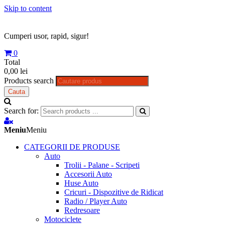
Skip to content
Cumperi usor, rapid, sigur!
0
Total
0,00 lei
Products search
Cauta
Search for:
Meniu
Meniu
CATEGORII DE PRODUSE
Auto
Trolii - Palane - Scripeti
Accesorii Auto
Huse Auto
Cricuri - Dispozitive de Ridicat
Radio / Player Auto
Redresoare
Motociclete