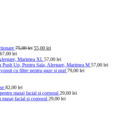
ctionare
75,00
lei
55,00
lei
67,00
lei
 Alergare, Marimea XL
57,00
lei
u Push Up, Pentru Sala, Alergare, Marimea M
57,00
lei
vopsit cu filtre pentru gaze si praf
79,00
lei
ese
82,00
lei
entru masaj facial si corporal
29,00
lei
 masaj facial si corporal
29,00
lei