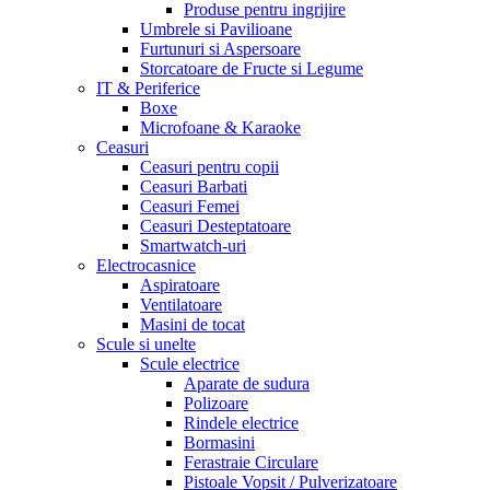
Produse pentru ingrijire
Umbrele si Pavilioane
Furtunuri si Aspersoare
Storcatoare de Fructe si Legume
IT & Periferice
Boxe
Microfoane & Karaoke
Ceasuri
Ceasuri pentru copii
Ceasuri Barbati
Ceasuri Femei
Ceasuri Desteptatoare
Smartwatch-uri
Electrocasnice
Aspiratoare
Ventilatoare
Masini de tocat
Scule si unelte
Scule electrice
Aparate de sudura
Polizoare
Rindele electrice
Bormasini
Ferastraie Circulare
Pistoale Vopsit / Pulverizatoare