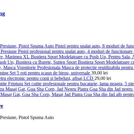
ng
Pistol pentru spalat auto, 8 moduri de fun
Pistol profesional pentru spalat auto, 4 moduri de functionare
Bustiera Sport Modelatoare cu Push Up, Pentru Sala,
Bustiera Sport Modelatoare c
Masca de protectie reutilizabila pentru 
Set 5 roti pentru scaun de birou, universale
39,00
lei
ru electronic pentru copii si bebelusi, afisaj LCD
29,00
lei
Set cutite profesionale pentru bucatarie, lama neagra, 5 pi
Piatra Gua Sha din Jad negru p
Piatra Gua Sha din Jad alb pentru
re