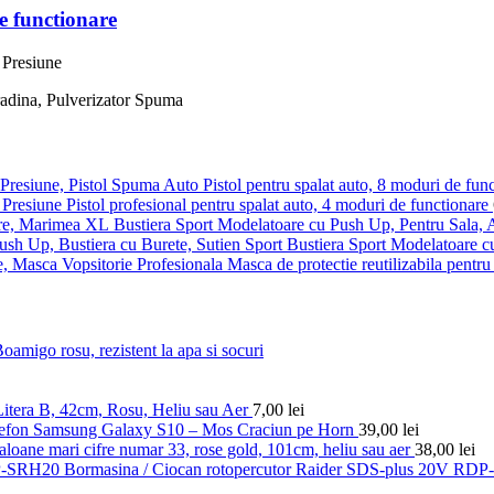
e functionare
Pistol pentru spalat auto, 8 moduri de fun
Pistol profesional pentru spalat auto, 4 moduri de functionare
Bustiera Sport Modelatoare cu Push Up, Pentru Sala,
Bustiera Sport Modelatoare c
Masca de protectie reutilizabila pentru 
amigo rosu, rezistent la apa si socuri
itera B, 42cm, Rosu, Heliu sau Aer
7,00
lei
efon Samsung Galaxy S10 – Mos Craciun pe Horn
39,00
lei
aloane mari cifre numar 33, rose gold, 101cm, heliu sau aer
38,00
lei
Bormasina / Ciocan rotopercutor Raider SDS-plus 20V RDP-S