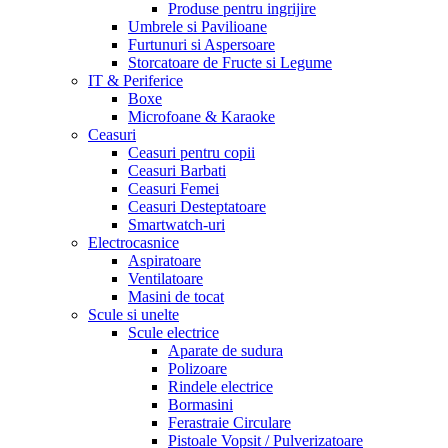
Produse pentru ingrijire
Umbrele si Pavilioane
Furtunuri si Aspersoare
Storcatoare de Fructe si Legume
IT & Periferice
Boxe
Microfoane & Karaoke
Ceasuri
Ceasuri pentru copii
Ceasuri Barbati
Ceasuri Femei
Ceasuri Desteptatoare
Smartwatch-uri
Electrocasnice
Aspiratoare
Ventilatoare
Masini de tocat
Scule si unelte
Scule electrice
Aparate de sudura
Polizoare
Rindele electrice
Bormasini
Ferastraie Circulare
Pistoale Vopsit / Pulverizatoare