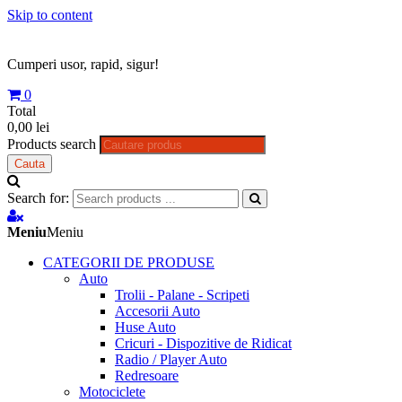
Skip to content
Cumperi usor, rapid, sigur!
0
Total
0,00 lei
Products search
Cauta
Search for:
Meniu
Meniu
CATEGORII DE PRODUSE
Auto
Trolii - Palane - Scripeti
Accesorii Auto
Huse Auto
Cricuri - Dispozitive de Ridicat
Radio / Player Auto
Redresoare
Motociclete