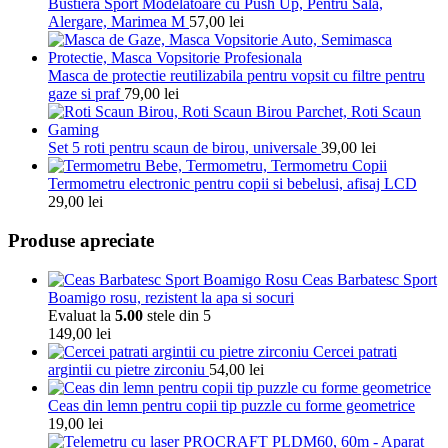
Bustiera Sport Modelatoare cu Push Up, Pentru Sala,
Alergare, Marimea M
57,00
lei
Masca de protectie reutilizabila pentru vopsit cu filtre pentru
gaze si praf
79,00
lei
Set 5 roti pentru scaun de birou, universale
39,00
lei
Termometru electronic pentru copii si bebelusi, afisaj LCD
29,00
lei
Produse apreciate
Ceas Barbatesc Sport
Boamigo rosu, rezistent la apa si socuri
Evaluat la
5.00
stele din 5
149,00
lei
Cercei patrati
argintii cu pietre zirconiu
54,00
lei
Ceas din lemn pentru copii tip puzzle cu forme geometrice
19,00
lei