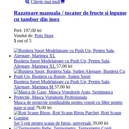
Citește mai mult
Razatoare manuala / tocator de fructe si legume
cu tambur din inox
Pret:
197,00
lei
Vandut de:
Polo Store
5
out of 5
Bustiera Sport Modelatoare cu Push Up, Pentru Sala,
Alergare, Marimea XL
57,00
lei
Bustiera Sport Modelatoare cu Push Up, Pentru Sala,
Alergare, Marimea M
57,00
lei
Masca de protectie reutilizabila pentru vopsit cu filtre pentru
gaze si praf
79,00
lei
Set 5 roti pentru scaun de birou, universale
39,00
lei