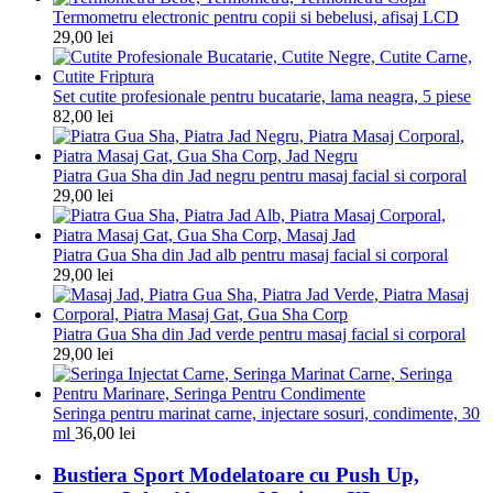
Termometru electronic pentru copii si bebelusi, afisaj LCD
29,00
lei
Set cutite profesionale pentru bucatarie, lama neagra, 5 piese
82,00
lei
Piatra Gua Sha din Jad negru pentru masaj facial si corporal
29,00
lei
Piatra Gua Sha din Jad alb pentru masaj facial si corporal
29,00
lei
Piatra Gua Sha din Jad verde pentru masaj facial si corporal
29,00
lei
Seringa pentru marinat carne, injectare sosuri, condimente, 30
ml
36,00
lei
Bustiera Sport Modelatoare cu Push Up,