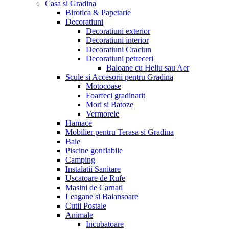
Casa si Gradina
Birotica & Papetarie
Decoratiuni
Decoratiuni exterior
Decoratiuni interior
Decoratiuni Craciun
Decoratiuni petreceri
Baloane cu Heliu sau Aer
Scule si Accesorii pentru Gradina
Motocoase
Foarfeci gradinarit
Mori si Batoze
Vermorele
Hamace
Mobilier pentru Terasa si Gradina
Baie
Piscine gonflabile
Camping
Instalatii Sanitare
Uscatoare de Rufe
Masini de Carnati
Leagane si Balansoare
Cutii Postale
Animale
Incubatoare