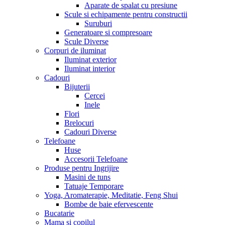
Aparate de spalat cu presiune
Scule si echipamente pentru constructii
Suruburi
Generatoare si compresoare
Scule Diverse
Corpuri de iluminat
Iluminat exterior
Iluminat interior
Cadouri
Bijuterii
Cercei
Inele
Flori
Brelocuri
Cadouri Diverse
Telefoane
Huse
Accesorii Telefoane
Produse pentru Ingrijire
Masini de tuns
Tatuaje Temporare
Yoga, Aromaterapie, Meditatie, Feng Shui
Bombe de baie efervescente
Bucatarie
Mama si copilul