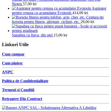
Negru
57,00
lei
Aspirator
pentru cenusa cu acumulator Evotools
414,00
lei
Centura tip
borseta pentru fitness, alergare, ciclism, etc.
29,00
lei
Sapaliga cu furca, din otel
15,00
lei
Linkuri Utile
Cum cumpar
Cum platesc
ANPC
Politica de Confidentialitate
Termeni si Conditii
Retragere Din Contract