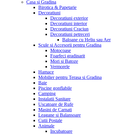
Casa si Gradina
Birotica & Papetarie
Decoratiuni
Decoratiuni exterior
Decoratiuni interior
Decoratiuni Craciun
Decoratiuni petreceri
Baloane cu Heliu sau Aer
Scule si Accesorii pentru Gradina
Motocoase
Foarfeci gradinarit
Mori si Batoze
Vermorele
Hamace
Mobilier pentru Terasa si Gradina
Baie
Piscine gonflabile
Camping
Instalatii Sanitare
Uscatoare de Rufe
Masini de Carnati
Leagane si Balansoare
Cutii Postale
Animale
Incubatoare