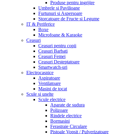
Produse pentru ingrijire
Umbrele si Pavilioane
Furtunuri si Aspersoare
Storcatoare de Fructe si Legume
IT & Periferice
Boxe
Microfoane & Karaoke
Ceasuri
Ceasuri pentru copii
Ceasuri Barbati
Ceasuri Femei
Ceasuri Desteptatoare
Smartwatch-uri
Electrocasnice
Aspiratoare
Ventilatoare
Masini de tocat
Scule si unelte
Scule electrice
Aparate de sudura
Polizoare
Rindele electrice
Bormasini
Ferastraie Circulare
Pistoale Vopsit / Pulverizatoare