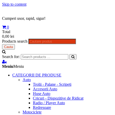
Skip to content
Cumperi usor, rapid, sigur!
0
Total
0,00 lei
Products search
Cauta
Search for:
Meniu
Meniu
CATEGORII DE PRODUSE
Auto
Trolii - Palane - Scripeti
Accesorii Auto
Huse Auto
Cricuri - Dispozitive de Ridicat
Radio / Player Auto
Redresoare
Motociclete