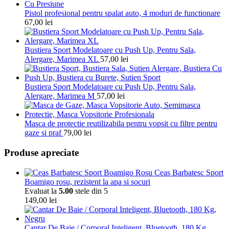
Pistol profesional pentru spalat auto, 4 moduri de functionare
67,00
lei
Bustiera Sport Modelatoare cu Push Up, Pentru Sala,
Alergare, Marimea XL
57,00
lei
Bustiera Sport Modelatoare cu Push Up, Pentru Sala,
Alergare, Marimea M
57,00
lei
Masca de protectie reutilizabila pentru vopsit cu filtre pentru
gaze si praf
79,00
lei
Produse apreciate
Ceas Barbatesc Sport
Boamigo rosu, rezistent la apa si socuri
Evaluat la
5.00
stele din 5
149,00
lei
Cantar De Baie / Corporal Inteligent, Bluetooth, 180 Kg,