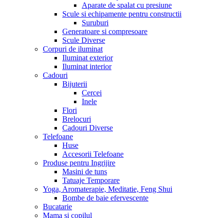
Aparate de spalat cu presiune
Scule si echipamente pentru constructii
Suruburi
Generatoare si compresoare
Scule Diverse
Corpuri de iluminat
Iluminat exterior
Iluminat interior
Cadouri
Bijuterii
Cercei
Inele
Flori
Brelocuri
Cadouri Diverse
Telefoane
Huse
Accesorii Telefoane
Produse pentru Ingrijire
Masini de tuns
Tatuaje Temporare
Yoga, Aromaterapie, Meditatie, Feng Shui
Bombe de baie efervescente
Bucatarie
Mama si copilul