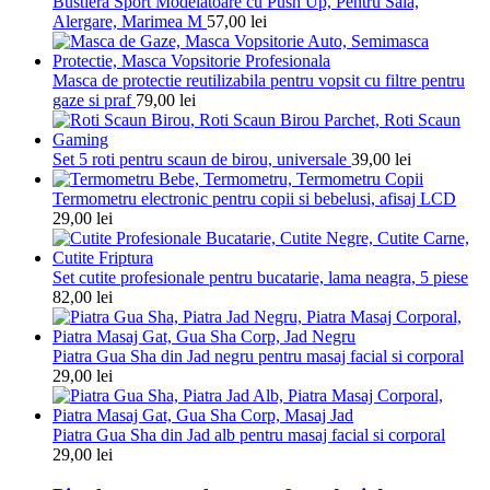
Bustiera Sport Modelatoare cu Push Up, Pentru Sala,
Alergare, Marimea M
57,00
lei
Masca de protectie reutilizabila pentru vopsit cu filtre pentru
gaze si praf
79,00
lei
Set 5 roti pentru scaun de birou, universale
39,00
lei
Termometru electronic pentru copii si bebelusi, afisaj LCD
29,00
lei
Set cutite profesionale pentru bucatarie, lama neagra, 5 piese
82,00
lei
Piatra Gua Sha din Jad negru pentru masaj facial si corporal
29,00
lei
Piatra Gua Sha din Jad alb pentru masaj facial si corporal
29,00
lei