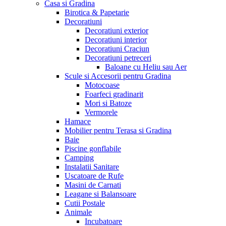
Casa si Gradina
Birotica & Papetarie
Decoratiuni
Decoratiuni exterior
Decoratiuni interior
Decoratiuni Craciun
Decoratiuni petreceri
Baloane cu Heliu sau Aer
Scule si Accesorii pentru Gradina
Motocoase
Foarfeci gradinarit
Mori si Batoze
Vermorele
Hamace
Mobilier pentru Terasa si Gradina
Baie
Piscine gonflabile
Camping
Instalatii Sanitare
Uscatoare de Rufe
Masini de Carnati
Leagane si Balansoare
Cutii Postale
Animale
Incubatoare