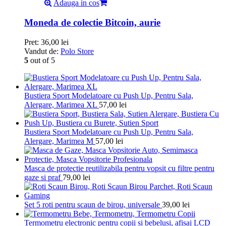
Adauga in cos
Moneda de colectie Bitcoin, aurie
Pret:
36,00
lei
Vandut de:
Polo Store
5
out of 5
Bustiera Sport Modelatoare cu Push Up, Pentru Sala,
Alergare, Marimea XL
57,00
lei
Bustiera Sport Modelatoare cu Push Up, Pentru Sala,
Alergare, Marimea M
57,00
lei
Masca de protectie reutilizabila pentru vopsit cu filtre pentru
gaze si praf
79,00
lei
Set 5 roti pentru scaun de birou, universale
39,00
lei
Termometru electronic pentru copii si bebelusi, afisaj LCD