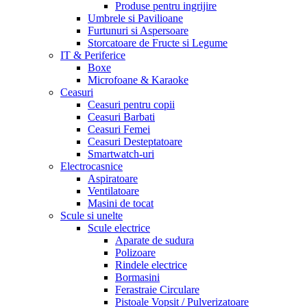
Produse pentru ingrijire
Umbrele si Pavilioane
Furtunuri si Aspersoare
Storcatoare de Fructe si Legume
IT & Periferice
Boxe
Microfoane & Karaoke
Ceasuri
Ceasuri pentru copii
Ceasuri Barbati
Ceasuri Femei
Ceasuri Desteptatoare
Smartwatch-uri
Electrocasnice
Aspiratoare
Ventilatoare
Masini de tocat
Scule si unelte
Scule electrice
Aparate de sudura
Polizoare
Rindele electrice
Bormasini
Ferastraie Circulare
Pistoale Vopsit / Pulverizatoare