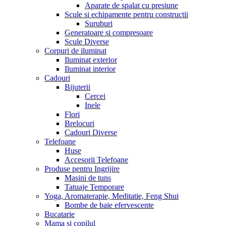
Aparate de spalat cu presiune
Scule si echipamente pentru constructii
Suruburi
Generatoare si compresoare
Scule Diverse
Corpuri de iluminat
Iluminat exterior
Iluminat interior
Cadouri
Bijuterii
Cercei
Inele
Flori
Brelocuri
Cadouri Diverse
Telefoane
Huse
Accesorii Telefoane
Produse pentru Ingrijire
Masini de tuns
Tatuaje Temporare
Yoga, Aromaterapie, Meditatie, Feng Shui
Bombe de baie efervescente
Bucatarie
Mama si copilul