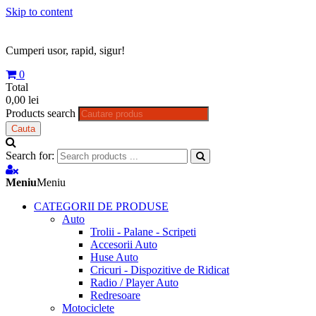
Skip to content
Cumperi usor, rapid, sigur!
0
Total
0,00 lei
Products search
Cauta
Search for:
Meniu
Meniu
CATEGORII DE PRODUSE
Auto
Trolii - Palane - Scripeti
Accesorii Auto
Huse Auto
Cricuri - Dispozitive de Ridicat
Radio / Player Auto
Redresoare
Motociclete