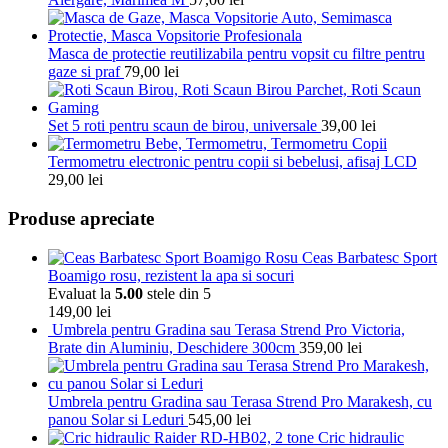
Masca de protectie reutilizabila pentru vopsit cu filtre pentru
gaze si praf
79,00
lei
Set 5 roti pentru scaun de birou, universale
39,00
lei
Termometru electronic pentru copii si bebelusi, afisaj LCD
29,00
lei
Produse apreciate
Ceas Barbatesc Sport
Boamigo rosu, rezistent la apa si socuri
Evaluat la
5.00
stele din 5
149,00
lei
Umbrela pentru Gradina sau Terasa Strend Pro Victoria,
Brate din Aluminiu, Deschidere 300cm
359,00
lei
Umbrela pentru Gradina sau Terasa Strend Pro Marakesh, cu
panou Solar si Leduri
545,00
lei
Cric hidraulic