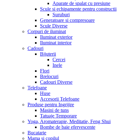
Aparate de spalat cu presiune
Scule si echipamente pentru constructii
Suruburi
Generatoare si compresoare
Scule Diverse
Corpuri de iluminat
Iluminat exterior
Iluminat interior
Cadouri
Bijuterii
Cercei
Inele
Flori
Brelocuri
Cadouri Diverse
Telefoane
Huse
Accesorii Telefoane
Produse pentru Ingrijire
Masini de tuns
Tatuaje Temporare
Yoga, Aromaterapie, Meditatie, Feng Shui
Bombe de baie efervescente
Bucatarie
Mama si copilul