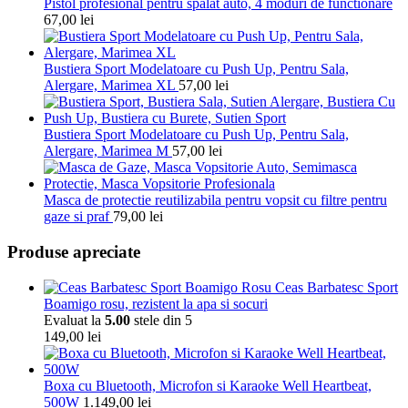
Pistol profesional pentru spalat auto, 4 moduri de functionare
67,00
lei
Bustiera Sport Modelatoare cu Push Up, Pentru Sala,
Alergare, Marimea XL
57,00
lei
Bustiera Sport Modelatoare cu Push Up, Pentru Sala,
Alergare, Marimea M
57,00
lei
Masca de protectie reutilizabila pentru vopsit cu filtre pentru
gaze si praf
79,00
lei
Produse apreciate
Ceas Barbatesc Sport
Boamigo rosu, rezistent la apa si socuri
Evaluat la
5.00
stele din 5
149,00
lei
Boxa cu Bluetooth, Microfon si Karaoke Well Heartbeat,
500W
1.149,00
lei