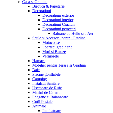
Casa si Gradina
Birotica & Papetarie
Decoratiuni
Decoratiuni exterior
Decoratiuni interior
Decoratiuni Craciun
Decoratiuni petreceri
Baloane cu Heliu sau Aer
Scule si Accesorii pentru Gradina
Motocoase
Foarfeci gradinarit
Mori si Batoze
Vermorele
Hamace
Mobilier pentru Terasa si Gradina
Baie
Piscine gonflabile
Camping
Instalatii Sanitare
Uscatoare de Rufe
Masini de Carnati
Leagane si Balansoare
Cutii Postale
Animale
Incubatoare