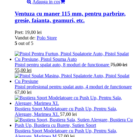
Adauga in cos
Ventuza cu maner 115 mm, pentru parbrize,
gresie, faianta, geamuri, etc.
Pret:
19,00
lei
Vandut de:
Polo Store
5
out of 5
Pistol pentru spalat auto, 8 moduri de functionare
75,00
lei
55,00
lei
Pistol profesional pentru spalat auto, 4 moduri de functionare
67,00
lei
Bustiera Sport Modelatoare cu Push Up, Pentru Sala,
Alergare, Marimea XL
57,00
lei
Bustiera Sport Modelatoare cu Push Up, Pentru Sala,
Alergare, Marimea M
57,00
lei