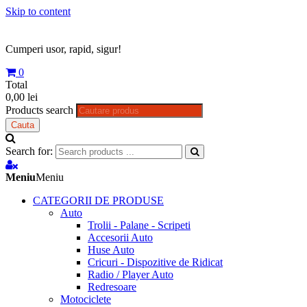
Skip to content
Cumperi usor, rapid, sigur!
0
Total
0,00 lei
Products search
Cauta
Search for:
Meniu
Meniu
CATEGORII DE PRODUSE
Auto
Trolii - Palane - Scripeti
Accesorii Auto
Huse Auto
Cricuri - Dispozitive de Ridicat
Radio / Player Auto
Redresoare
Motociclete