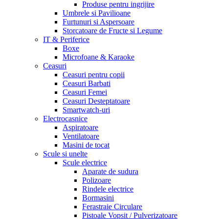
Produse pentru ingrijire
Umbrele si Pavilioane
Furtunuri si Aspersoare
Storcatoare de Fructe si Legume
IT & Periferice
Boxe
Microfoane & Karaoke
Ceasuri
Ceasuri pentru copii
Ceasuri Barbati
Ceasuri Femei
Ceasuri Desteptatoare
Smartwatch-uri
Electrocasnice
Aspiratoare
Ventilatoare
Masini de tocat
Scule si unelte
Scule electrice
Aparate de sudura
Polizoare
Rindele electrice
Bormasini
Ferastraie Circulare
Pistoale Vopsit / Pulverizatoare