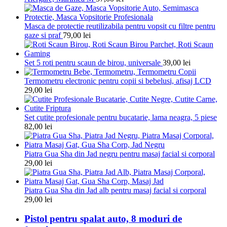
Masca de protectie reutilizabila pentru vopsit cu filtre pentru
gaze si praf
79,00
lei
Set 5 roti pentru scaun de birou, universale
39,00
lei
Termometru electronic pentru copii si bebelusi, afisaj LCD
29,00
lei
Set cutite profesionale pentru bucatarie, lama neagra, 5 piese
82,00
lei
Piatra Gua Sha din Jad negru pentru masaj facial si corporal
29,00
lei
Piatra Gua Sha din Jad alb pentru masaj facial si corporal
29,00
lei
Pistol pentru spalat auto, 8 moduri de