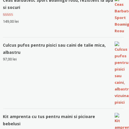
Ceas Barbatesc Sport Boamigo rosu, rezistent la apa
si socuri
Evaluat la
149,00
lei
5.00
stele
din 5
Culcus pufos pentru pisici sau caini de talie mica,
albastru
97,00
lei
Kit amprenta cu tus pentru maini si picioare
bebelusi