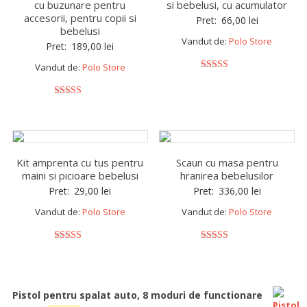
cu buzunare pentru
si bebelusi, cu acumulator
accesorii, pentru copii si
Pret:
66,00
lei
bebelusi
Vandut de:
Polo Store
Pret:
189,00
lei
Vandut de:
Polo Store
5
out of 5
5
out of 5
Kit amprenta cu tus pentru
Scaun cu masa pentru
maini si picioare bebelusi
hranirea bebelusilor
Pret:
29,00
lei
Pret:
336,00
lei
Vandut de:
Polo Store
Vandut de:
Polo Store
5
5
out of 5
out of 5
Pistol pentru spalat auto, 8 moduri de functionare