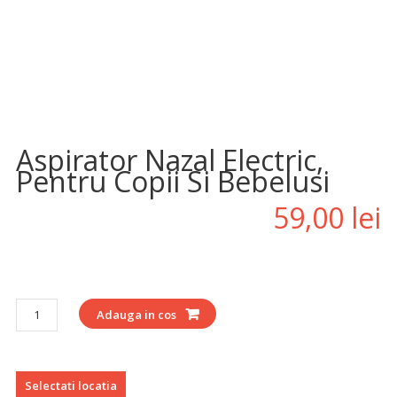
Adauga la Favorite
Aspirator Nazal Electric,
Pentru Copii Si Bebelusi
59,00
lei
Cantitate
Adauga in cos
Selectati locatia