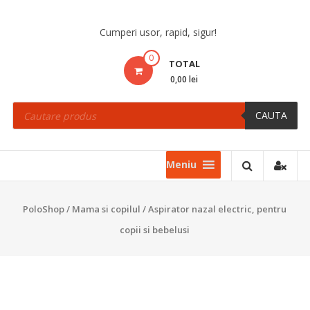
Skip
to
Cumperi usor, rapid, sigur!
content
0
TOTAL
0,00 lei
Products
search
CAUTA
Meniu
PoloShop
/
Mama si copilul
/ Aspirator nazal electric, pentru
copii si bebelusi