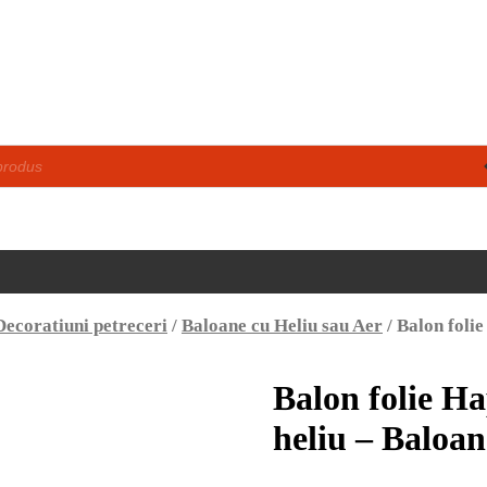
Decoratiuni petreceri
/
Baloane cu Heliu sau Aer
/ Balon foli
Balon folie H
heliu – Baloan