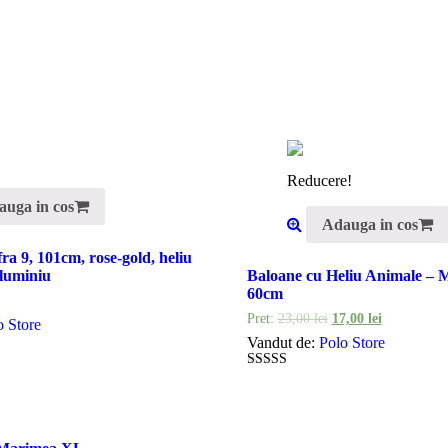
Reducere!
auga in cos
Adauga in cos
ra 9, 101cm, rose-gold, heliu
aluminiu
Baloane cu Heliu Animale – 
60cm
Pret:
23,00
lei
17,00
lei
o Store
Vandut de:
Polo Store
5
out of 5