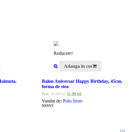
Reducere!
Adauga in cos
Maimuta,
Balon Aniversar Happy Birthday, 45cm,
forma de stea
Pret:
13,00
lei
11,00
lei
Vandut de:
Polo Store
5
out of 5