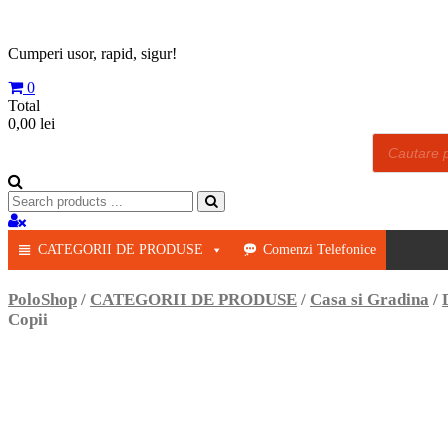
Skip
to
content
Cumperi usor, rapid, sigur!
0
Total
0,00 lei
Products
search
Search
for:
CATEGORII DE PRODUSE
Comenzi Telefonice
PoloShop
/
CATEGORII DE PRODUSE
/
Casa si Gradina
/
Copii
Adauga la Favorite