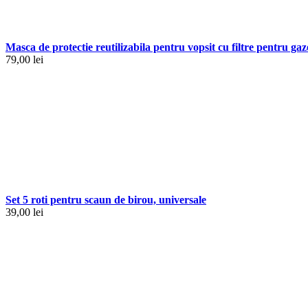
Masca de protectie reutilizabila pentru vopsit cu filtre pentru gaz
79,00
lei
Set 5 roti pentru scaun de birou, universale
39,00
lei