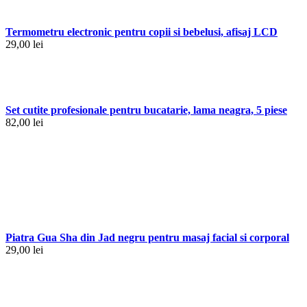
Termometru electronic pentru copii si bebelusi, afisaj LCD
29,00
lei
Set cutite profesionale pentru bucatarie, lama neagra, 5 piese
82,00
lei
Piatra Gua Sha din Jad negru pentru masaj facial si corporal
29,00
lei