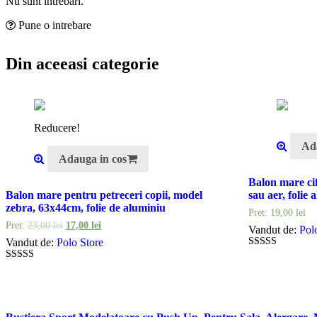
Nu sunt intrebari.
Pune o intrebare
Din aceeasi categorie
Reducere!
Ad
Adauga in cos
Balon mare cif
Balon mare pentru petreceri copii, model
sau aer, folie 
zebra, 63x44cm, folie de aluminiu
Pret:
19,00
lei
Pret:
23,00
lei
17,00
lei
Vandut de:
Pol
Vandut de:
Polo Store
5
out of 5
5
out of 5