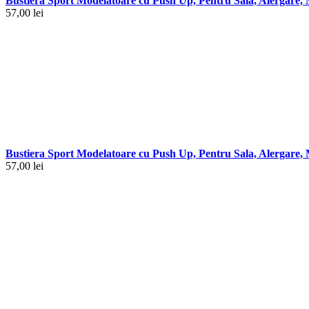
Bustiera Sport Modelatoare cu Push Up, Pentru Sala, Alergare
57,00
lei
Bustiera Sport Modelatoare cu Push Up, Pentru Sala, Alergare
57,00
lei