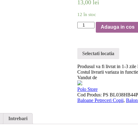
13,00
lei
12 în stoc
Cantitate
Adauga in cos
Selectati locatia
Produsul va fi livrat in 1-3 zile
Costul livrarii variaza in funct
Vandut de
Polo Store
Cod Produs:
PS BL038HB44
Baloane Petreceri Copii
,
Balon
Intrebari