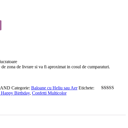
 lucratoare
ie de zona de livrare si va fi aproximat in cosul de cumparaturi.
PAND
Categorie:
Baloane cu Heliu sau Aer
Etichete:
 Happy Birthday
,
Confetti Multicolor
5
out of 5