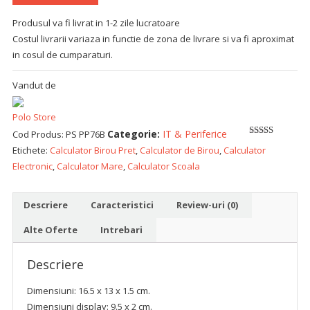
Produsul va fi livrat in 1-2 zile lucratoare
Costul livrarii variaza in functie de zona de livrare si va fi aproximat
in cosul de cumparaturi.
Vandut de
Polo Store
Categorie:
IT & Periferice
Cod Produs:
PS PP76B
5
out of 5
Etichete:
Calculator Birou Pret
,
Calculator de Birou
,
Calculator
Electronic
,
Calculator Mare
,
Calculator Scoala
Descriere
Caracteristici
Review-uri (0)
Alte Oferte
Intrebari
Descriere
Dimensiuni: 16.5 x 13 x 1.5 cm.
Dimensiuni display: 9.5 x 2 cm.