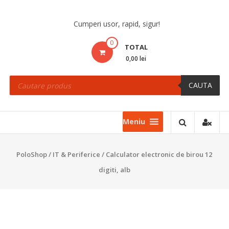
Skip
to
Cumperi usor, rapid, sigur!
content
0
TOTAL
0,00 lei
Products
search
CAUTA
Meniu
PoloShop
/
IT & Periferice
/ Calculator electronic de birou 12
digiti, alb