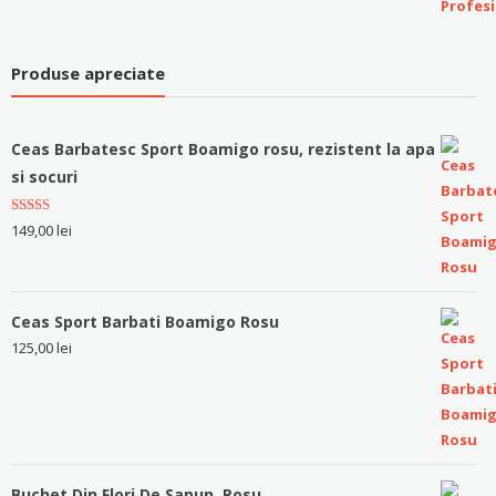
Produse apreciate
Ceas Barbatesc Sport Boamigo rosu, rezistent la apa
si socuri
Evaluat la
149,00
lei
5.00
stele
din 5
Ceas Sport Barbati Boamigo Rosu
125,00
lei
Buchet Din Flori De Sapun, Rosu