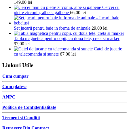
149,00
lei
Cercei cu
pietre zirconiu, albe si galbene
66,00
lei
Set jucarii pentru baie in forma de animale
29,00
lei
Tabla magnetica pentru copii, cu doua fete, creta si marker
97,00
lei
Catel de jucarie
cu telecomanda si sunete
67,00
lei
Linkuri Utile
Cum cumpar
Cum platesc
ANPC
Politica de Confidentialitate
Termeni si Conditii
Retragere Din Contract