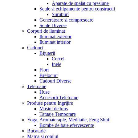
Aparate de spalat cu presiune
Scule si echipamente pentru constructii
Suruburi
Generatoare si compresoare
Scule Diverse
Corpuri de iluminat
Iluminat exterior
Iluminat interior
Cadouri
Bijuterii
Cercei
Inele
Flori
Brelocuri
Cadouri Diverse
Telefoane
Huse
Accesorii Telefoane
Produse pentru Ingrijire
Masini de tuns
Tatuaje Temporare
Yoga, Aromaterapie, Meditatie, Feng Shui
Bombe de baie efervescente
Bucatarie
Mama si copilul