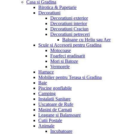
Casa si Gradina
Birotica & Papetarie
Decoratiuni
Decoratiuni exterior
Decoratiuni interior
Decoratiuni Craciun
Decoratiuni petreceri
Baloane cu Heliu sau Aer
Scule si Accesorii pentru Gradina
Motocoase
Foarfeci gradinarit
Mori si Batoze
Vermorele
Hamace
Mobilier pentru Terasa si Gradina
Baie
Piscine gonflabile
Camping
Instalatii Sanitare
Uscatoare de Rufe
Masini de Carnati
Leagane si Balansoare
Cutii Postale
Animale
Incubatoare