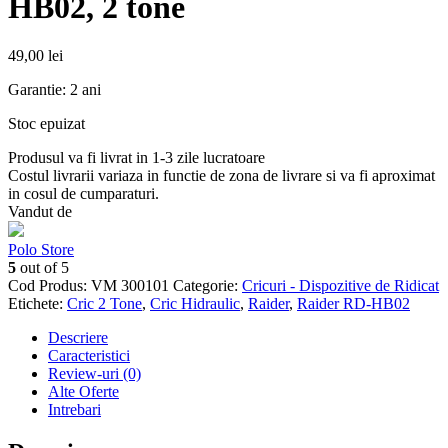
HB02, 2 tone
49,00
lei
Garantie: 2 ani
Stoc epuizat
Produsul va fi livrat in 1-3 zile lucratoare
Costul livrarii variaza in functie de zona de livrare si va fi aproximat
in cosul de cumparaturi.
Vandut de
Polo Store
5
out of 5
Cod Produs:
VM 300101
Categorie:
Cricuri - Dispozitive de Ridicat
Etichete:
Cric 2 Tone
,
Cric Hidraulic
,
Raider
,
Raider RD-HB02
Descriere
Caracteristici
Review-uri (0)
Alte Oferte
Intrebari