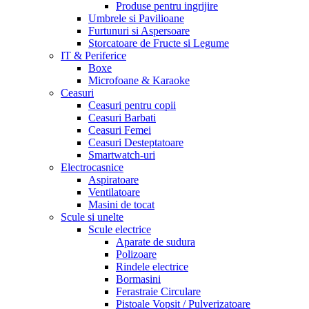
Produse pentru ingrijire
Umbrele si Pavilioane
Furtunuri si Aspersoare
Storcatoare de Fructe si Legume
IT & Periferice
Boxe
Microfoane & Karaoke
Ceasuri
Ceasuri pentru copii
Ceasuri Barbati
Ceasuri Femei
Ceasuri Desteptatoare
Smartwatch-uri
Electrocasnice
Aspiratoare
Ventilatoare
Masini de tocat
Scule si unelte
Scule electrice
Aparate de sudura
Polizoare
Rindele electrice
Bormasini
Ferastraie Circulare
Pistoale Vopsit / Pulverizatoare