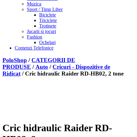
Muzica
Sport / Timp Liber
Biciclete
Triciclete
Trotinete
Jucarii si jocuri
Fashion
Ochelari
Comenzi Telefonice
PoloShop
/
CATEGORII DE
PRODUSE
/
Auto
/
Cricuri - Dispozitive de
Ridicat
/ Cric hidraulic Raider RD-HB02, 2 tone
Adauga la Favorite
Sterge din Favorite
Cric hidraulic Raider RD-