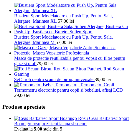
Bustiera Sport Modelatoare cu Push Up, Pentru Sala,
Alergare, Marimea XL
57,00
lei
Bustiera Sport Modelatoare cu Push Up, Pentru Sala,
Alergare, Marimea M
57,00
lei
Masca de protectie reutilizabila pentru vopsit cu filtre pentru
gaze si praf
79,00
lei
Set 5 roti pentru scaun de birou, universale
39,00
lei
Termometru electronic pentru copii si bebelusi, afisaj LCD
29,00
lei
Produse apreciate
Ceas Barbatesc Sport
Boamigo rosu, rezistent la apa si socuri
Evaluat la
5.00
stele din 5