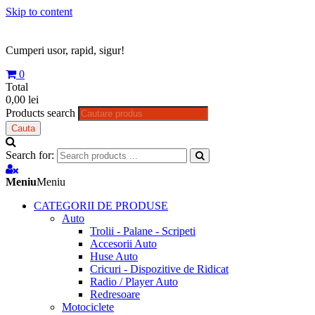
Skip to content
Cumperi usor, rapid, sigur!
0
Total
0,00 lei
Products search
Cauta
Search for:
Meniu
Meniu
CATEGORII DE PRODUSE
Auto
Trolii - Palane - Scripeti
Accesorii Auto
Huse Auto
Cricuri - Dispozitive de Ridicat
Radio / Player Auto
Redresoare
Motociclete