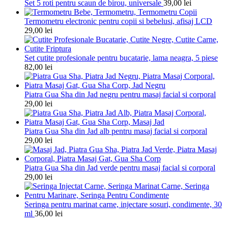
Set 5 roti pentru scaun de birou, universale
39,00
lei
Termometru electronic pentru copii si bebelusi, afisaj LCD
29,00
lei
Set cutite profesionale pentru bucatarie, lama neagra, 5 piese
82,00
lei
Piatra Gua Sha din Jad negru pentru masaj facial si corporal
29,00
lei
Piatra Gua Sha din Jad alb pentru masaj facial si corporal
29,00
lei
Piatra Gua Sha din Jad verde pentru masaj facial si corporal
29,00
lei
Seringa pentru marinat carne, injectare sosuri, condimente, 30
ml
36,00
lei