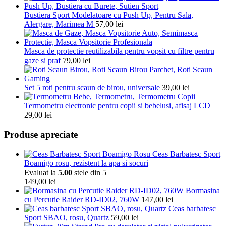
Bustiera Sport Modelatoare cu Push Up, Pentru Sala,
Alergare, Marimea M
57,00
lei
Masca de protectie reutilizabila pentru vopsit cu filtre pentru
gaze si praf
79,00
lei
Set 5 roti pentru scaun de birou, universale
39,00
lei
Termometru electronic pentru copii si bebelusi, afisaj LCD
29,00
lei
Produse apreciate
Ceas Barbatesc Sport
Boamigo rosu, rezistent la apa si socuri
Evaluat la
5.00
stele din 5
149,00
lei
Bormasina
cu Percutie Raider RD-ID02, 760W
147,00
lei
Ceas barbatesc
Sport SBAO, rosu, Quartz
59,00
lei