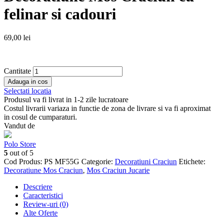
felinar si cadouri
69,00
lei
Cantitate
Adauga in cos
Selectati locatia
Produsul va fi livrat in 1-2 zile lucratoare
Costul livrarii variaza in functie de zona de livrare si va fi aproximat
in cosul de cumparaturi.
Vandut de
Polo Store
5
out of 5
Cod Produs:
PS MF55G
Categorie:
Decoratiuni Craciun
Etichete:
Decoratiune Mos Craciun
,
Mos Craciun Jucarie
Descriere
Caracteristici
Review-uri (0)
Alte Oferte