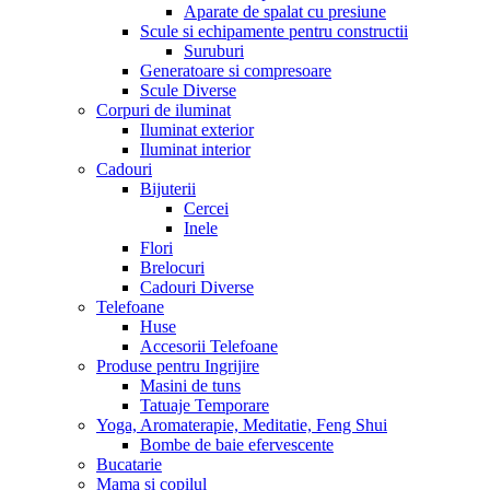
Aparate de spalat cu presiune
Scule si echipamente pentru constructii
Suruburi
Generatoare si compresoare
Scule Diverse
Corpuri de iluminat
Iluminat exterior
Iluminat interior
Cadouri
Bijuterii
Cercei
Inele
Flori
Brelocuri
Cadouri Diverse
Telefoane
Huse
Accesorii Telefoane
Produse pentru Ingrijire
Masini de tuns
Tatuaje Temporare
Yoga, Aromaterapie, Meditatie, Feng Shui
Bombe de baie efervescente
Bucatarie
Mama si copilul