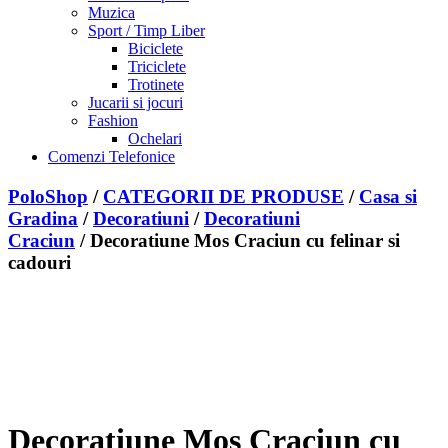
Muzica
Sport / Timp Liber
Biciclete
Triciclete
Trotinete
Jucarii si jocuri
Fashion
Ochelari
Comenzi Telefonice
PoloShop
/
CATEGORII DE PRODUSE
/
Casa si
Gradina
/
Decoratiuni
/
Decoratiuni
Craciun
/ Decoratiune Mos Craciun cu felinar si
cadouri
Adauga la Favorite
Sterge din Favorite
Decoratiune Mos Craciun cu