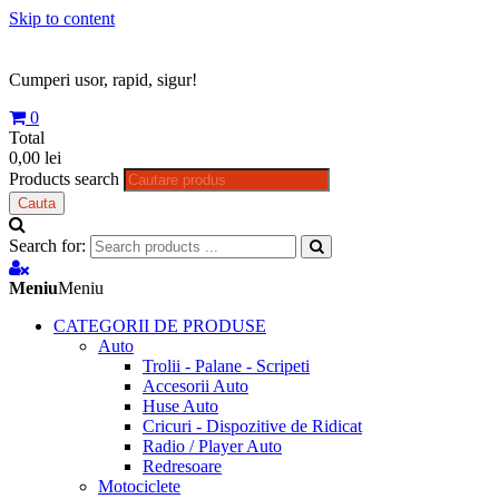
Skip to content
Cumperi usor, rapid, sigur!
0
Total
0,00 lei
Products search
Cauta
Search for:
Meniu
Meniu
CATEGORII DE PRODUSE
Auto
Trolii - Palane - Scripeti
Accesorii Auto
Huse Auto
Cricuri - Dispozitive de Ridicat
Radio / Player Auto
Redresoare
Motociclete