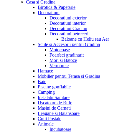
Casa si Gradina
Birotica & Papetarie
Decoratiuni
Decoratiuni exterior
Decoratiuni interior
Decoratiuni Craciun
Decoratiuni petreceri
Baloane cu Heliu sau Aer
Scule si Accesorii pentru Gradina
Motocoase
Foarfeci gradinarit
Mori si Batoze
Vermorele
Hamace
Mobilier pentru Terasa si Gradina
Baie
Piscine gonflabile
Camping
Instalatii Sanitare
Uscatoare de Rufe
Masini de Carnati
Leagane si Balansoare
Cutii Postale
Animale
Incubatoare