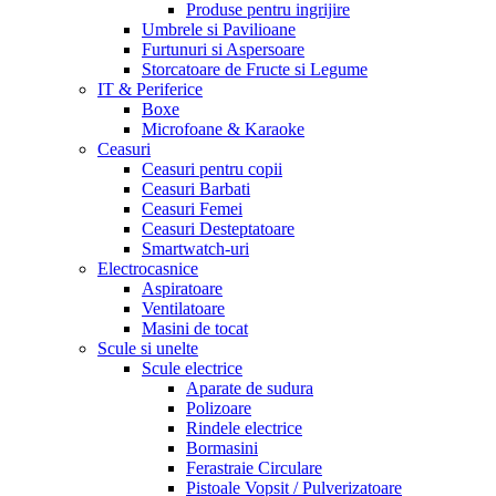
Produse pentru ingrijire
Umbrele si Pavilioane
Furtunuri si Aspersoare
Storcatoare de Fructe si Legume
IT & Periferice
Boxe
Microfoane & Karaoke
Ceasuri
Ceasuri pentru copii
Ceasuri Barbati
Ceasuri Femei
Ceasuri Desteptatoare
Smartwatch-uri
Electrocasnice
Aspiratoare
Ventilatoare
Masini de tocat
Scule si unelte
Scule electrice
Aparate de sudura
Polizoare
Rindele electrice
Bormasini
Ferastraie Circulare
Pistoale Vopsit / Pulverizatoare