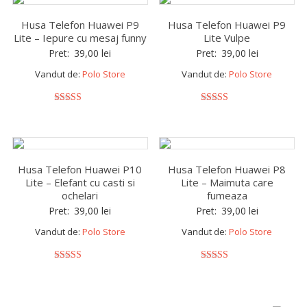
Husa Telefon Huawei P9
Husa Telefon Huawei P9
Lite – Iepure cu mesaj funny
Lite Vulpe
Pret:
39,00
lei
Pret:
39,00
lei
Vandut de:
Polo Store
Vandut de:
Polo Store
5
5
out of 5
out of 5
Husa Telefon Huawei P10
Husa Telefon Huawei P8
Lite – Elefant cu casti si
Lite – Maimuta care
ochelari
fumeaza
Pret:
39,00
lei
Pret:
39,00
lei
Vandut de:
Polo Store
Vandut de:
Polo Store
5
5
out of 5
out of 5