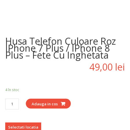
Adauga la Favorite
Husa Telefon Culoare Roz
IPhone 7 Plus / IPhone 8
Plus – Fete Cu Inghetata
49,00
lei
4 în stoc
Cantitate
Adauga in cos
Selectati locatia