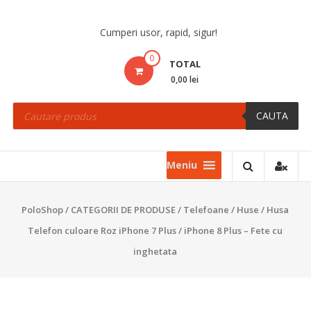
Skip
to
Cumperi usor, rapid, sigur!
content
0
TOTAL
0,00 lei
Products
search
CAUTA
Meniu
PoloShop
/
CATEGORII DE PRODUSE
/
Telefoane
/
Huse
/ Husa
Telefon culoare Roz iPhone 7 Plus / iPhone 8 Plus – Fete cu
inghetata