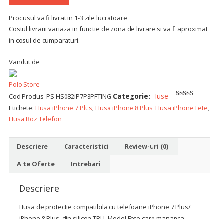
Produsul va fi livrat in 1-3 zile lucratoare
Costul livrarii variaza in functie de zona de livrare si va fi aproximat
in cosul de cumparaturi.
Vandut de
Polo Store
Categorie:
Huse
Cod Produs:
PS HS082iP7P8PFTING
5
out of 5
Etichete:
Husa iPhone 7 Plus
,
Husa iPhone 8 Plus
,
Husa iPhone Fete
,
Husa Roz Telefon
Descriere
Caracteristici
Review-uri (0)
Alte Oferte
Intrebari
Descriere
Husa de protectie compatibila cu telefoane iPhone 7 Plus/
iPhone 8 Plus, din silicon TPU. Model Fete care mananca