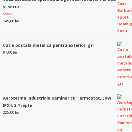
si socuri
Evaluat la
149,00
lei
5.00
stele
din 5
Cutie postala metalica pentru exterior, gri
97,00
lei
Aeroterma Industriala Kaminer cu Termostat, 3KW,
IPX4, 3 Trepte
225,00
lei