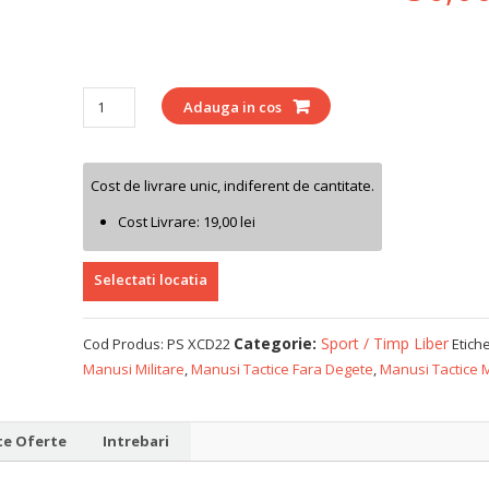
Cantitate
Adauga in cos
Cost de livrare unic, indiferent de cantitate.
Cost Livrare:
19,00
lei
Selectati locatia
Categorie:
Sport / Timp Liber
Cod Produs:
PS XCD22
Etich
Manusi Militare
,
Manusi Tactice Fara Degete
,
Manusi Tactice M
te Oferte
Intrebari