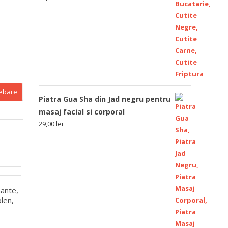
rebare
Piatra Gua Sha din Jad negru pentru
masaj facial si corporal
29,00
lei
ante,
len,