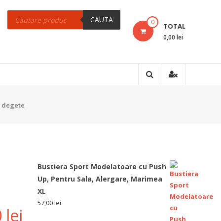
Products
search
CAUTA
0
TOTAL
0,00 lei
a degete
Bustiera Sport Modelatoare cu Push
Up, Pentru Sala, Alergare, Marimea
XL
57,00
lei
0
lei