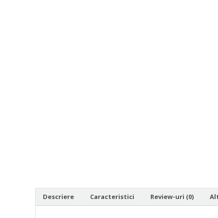
Adauga la Favorite
Descriere
Caracteristici
Review-uri (0)
Al