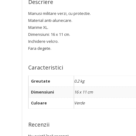
Descriere
Manusi militare verzi, cu protectie.
Material anti-alunecare.
Marime XL.
Dimensiuni: 16 x 11 cm.
Inchidere velcro.
Fara degete.
Caracteristici
Greutate
0.2 kg
Dimensiuni
16 x 11 cm
Culoare
Verde
Recenzii
Nu există încă recenzii.