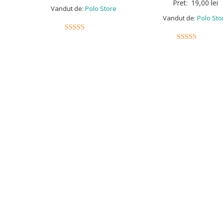
Pret:
19,00
lei
Vandut de:
Polo Store
Vandut de:
Polo Sto
5
5
out of 5
out of 5