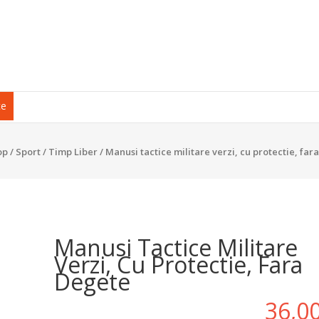
ce
op
/
Sport / Timp Liber
/ Manusi tactice militare verzi, cu protectie, far
Manusi Tactice Militare
Verzi, Cu Protectie, Fara
Degete
36,0