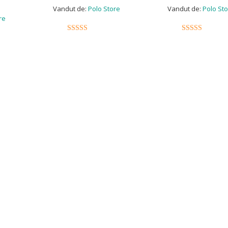
Vandut de:
Polo Store
Vandut de:
Polo Sto
re
5
5
out of 5
out of 5