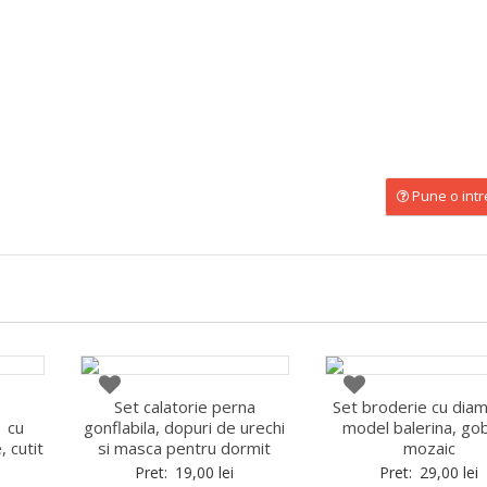
Pune o int
Set calatorie perna
Set broderie cu diam
1 cu
gonflabila, dopuri de urechi
model balerina, gob
, cutit
si masca pentru dormit
mozaic
Pret:
19,00
lei
Pret:
29,00
lei