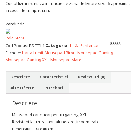
Costul livrarii variaza in functie de zona de livrare si va fi aproximat
in cosul de cumparaturi.
Vandut de
Polo Store
Categorie:
IT & Periferice
Cod Produs:
PS FFFL4
5
out of 5
Etichete:
Harta Lumii
,
Mousepad Birou
,
Mousepad Gaming
,
Mousepad Gaming XXL
,
Mousepad Mare
Descriere
Caracteristici
Review-uri (0)
Alte Oferte
Intrebari
Descriere
Mousepad cauciucat pentru gaming, XXL.
Rezistent la uzura, anti-alunecare, impermeabil.
Dimensiuni: 90 x 40 cm.