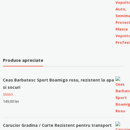
Produse apreciate
Ceas Barbatesc Sport Boamigo rosu, rezistent la apa
si socuri
Evaluat la
149,00
lei
5.00
stele
din 5
Carucior Gradina / Curte Rezistent pentru transport