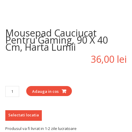
Adauga la Favorite
Mousepad Cauciucat
Pentru Gaming, 90 X 40
Cm, Harta Lumii
36,00
lei
Cantitate
Adauga in cos
Selectati locatia
Produsul va fi livrat in 1-2 zile lucratoare