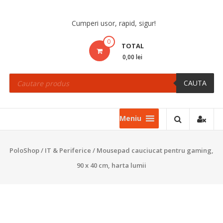
Skip
to
Cumperi usor, rapid, sigur!
content
0
TOTAL
0,00 lei
Products
search
CAUTA
Meniu
PoloShop
/
IT & Periferice
/ Mousepad cauciucat pentru gaming,
90 x 40 cm, harta lumii