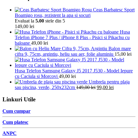
Ceas Barbatesc Sport
Boamigo rosu, rezistent la apa si socuri
Evaluat la
5.00
stele din 5
149,00
lei
Husa
Telefon iPhone 7 Plus / iPhone 8 Plus - Pisici si Pikachu cu
baloane
49,00
lei
Balon mare
cifra 9, 75cm, argintiu, heliu sau aer, folie aluminiu
15,00
lei
Husa Telefon Samsung Galaxy J5 2017 J530 - Model Iepure
cu Caciula si Morcovi
49,00
lei
Umbrela pentru plaja
sau piscina, verde, 250x232cm
149,00
lei
99,00
lei
Linkuri Utile
Cum cumpar
Cum platesc
ANPC