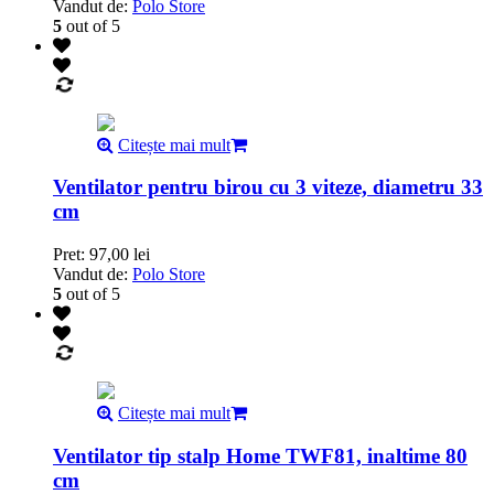
Vandut de:
Polo Store
5
out of 5
Citește mai mult
Ventilator pentru birou cu 3 viteze, diametru 33
cm
Pret:
97,00
lei
Vandut de:
Polo Store
5
out of 5
Citește mai mult
Ventilator tip stalp Home TWF81, inaltime 80
cm