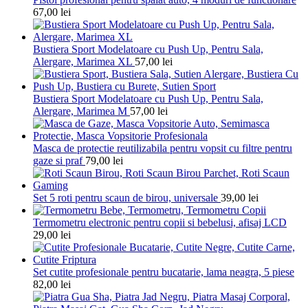
67,00
lei
Bustiera Sport Modelatoare cu Push Up, Pentru Sala,
Alergare, Marimea XL
57,00
lei
Bustiera Sport Modelatoare cu Push Up, Pentru Sala,
Alergare, Marimea M
57,00
lei
Masca de protectie reutilizabila pentru vopsit cu filtre pentru
gaze si praf
79,00
lei
Set 5 roti pentru scaun de birou, universale
39,00
lei
Termometru electronic pentru copii si bebelusi, afisaj LCD
29,00
lei
Set cutite profesionale pentru bucatarie, lama neagra, 5 piese
82,00
lei