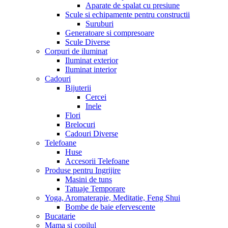
Aparate de spalat cu presiune
Scule si echipamente pentru constructii
Suruburi
Generatoare si compresoare
Scule Diverse
Corpuri de iluminat
Iluminat exterior
Iluminat interior
Cadouri
Bijuterii
Cercei
Inele
Flori
Brelocuri
Cadouri Diverse
Telefoane
Huse
Accesorii Telefoane
Produse pentru Ingrijire
Masini de tuns
Tatuaje Temporare
Yoga, Aromaterapie, Meditatie, Feng Shui
Bombe de baie efervescente
Bucatarie
Mama si copilul