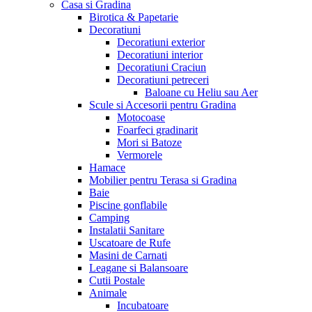
Casa si Gradina
Birotica & Papetarie
Decoratiuni
Decoratiuni exterior
Decoratiuni interior
Decoratiuni Craciun
Decoratiuni petreceri
Baloane cu Heliu sau Aer
Scule si Accesorii pentru Gradina
Motocoase
Foarfeci gradinarit
Mori si Batoze
Vermorele
Hamace
Mobilier pentru Terasa si Gradina
Baie
Piscine gonflabile
Camping
Instalatii Sanitare
Uscatoare de Rufe
Masini de Carnati
Leagane si Balansoare
Cutii Postale
Animale
Incubatoare