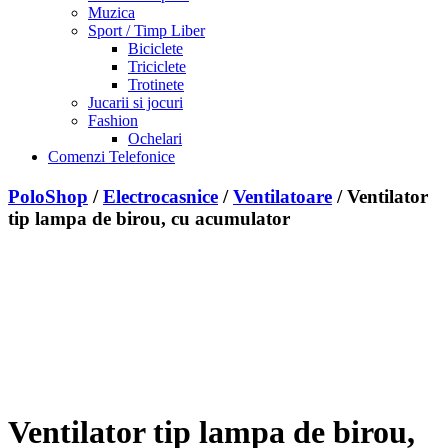
Muzica
Sport / Timp Liber
Biciclete
Triciclete
Trotinete
Jucarii si jocuri
Fashion
Ochelari
Comenzi Telefonice
PoloShop
/
Electrocasnice
/
Ventilatoare
/ Ventilator
tip lampa de birou, cu acumulator
Adauga la Favorite
Sterge din Favorite
Ventilator tip lampa de birou,