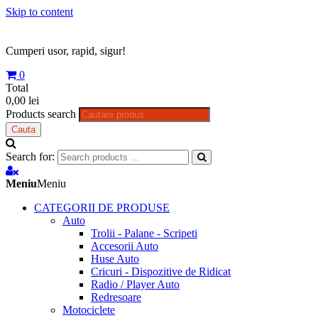
Skip to content
Cumperi usor, rapid, sigur!
0
Total
0,00 lei
Products search
Cauta
Search for:
Meniu
Meniu
CATEGORII DE PRODUSE
Auto
Trolii - Palane - Scripeti
Accesorii Auto
Huse Auto
Cricuri - Dispozitive de Ridicat
Radio / Player Auto
Redresoare
Motociclete