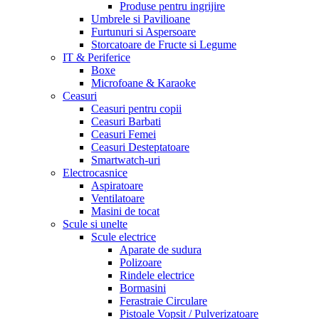
Produse pentru ingrijire
Umbrele si Pavilioane
Furtunuri si Aspersoare
Storcatoare de Fructe si Legume
IT & Periferice
Boxe
Microfoane & Karaoke
Ceasuri
Ceasuri pentru copii
Ceasuri Barbati
Ceasuri Femei
Ceasuri Desteptatoare
Smartwatch-uri
Electrocasnice
Aspiratoare
Ventilatoare
Masini de tocat
Scule si unelte
Scule electrice
Aparate de sudura
Polizoare
Rindele electrice
Bormasini
Ferastraie Circulare
Pistoale Vopsit / Pulverizatoare