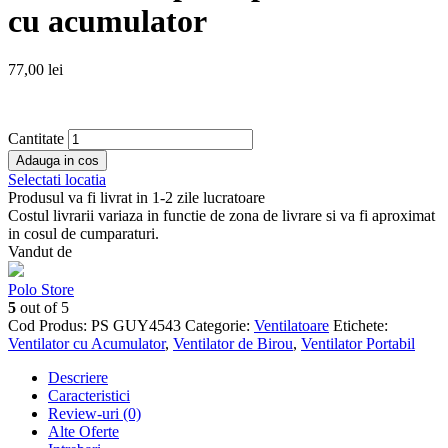
cu acumulator
77,00
lei
Cantitate
Adauga in cos
Selectati locatia
Produsul va fi livrat in 1-2 zile lucratoare
Costul livrarii variaza in functie de zona de livrare si va fi aproximat
in cosul de cumparaturi.
Vandut de
Polo Store
5
out of 5
Cod Produs:
PS GUY4543
Categorie:
Ventilatoare
Etichete:
Ventilator cu Acumulator
,
Ventilator de Birou
,
Ventilator Portabil
Descriere
Caracteristici
Review-uri (0)
Alte Oferte