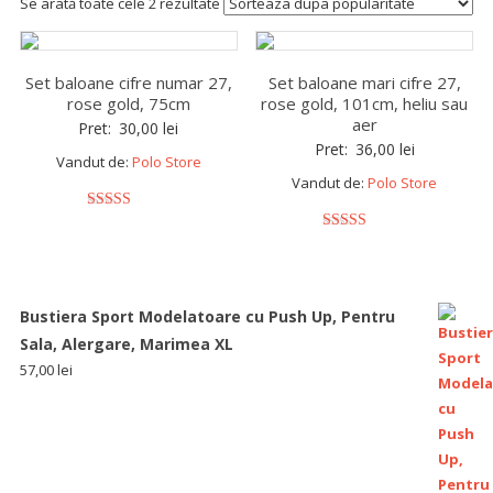
Se arată toate cele 2 rezultate
Set baloane cifre numar 27,
Set baloane mari cifre 27,
rose gold, 75cm
rose gold, 101cm, heliu sau
aer
Pret:
30,00
lei
Pret:
36,00
lei
Vandut de:
Polo Store
Vandut de:
Polo Store
5
out of 5
5
out of 5
Bustiera Sport Modelatoare cu Push Up, Pentru
Sala, Alergare, Marimea XL
57,00
lei