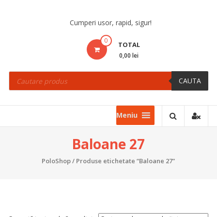
Skip
to
Cumperi usor, rapid, sigur!
content
0
TOTAL
0,00 lei
Products
search
CAUTA
Meniu
Baloane 27
PoloShop
/ Produse etichetate “Baloane 27”