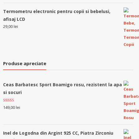
Termometru electronic pentru copii si bebelusi,
afisaj LCD
29,00
lei
Produse apreciate
Ceas Barbatesc Sport Boamigo rosu, rezistent la apa
si socuri
Evaluat la
149,00
lei
5.00
stele
din 5
Inel de Logodna din Argint 925 CC, Piatra Zirconiu