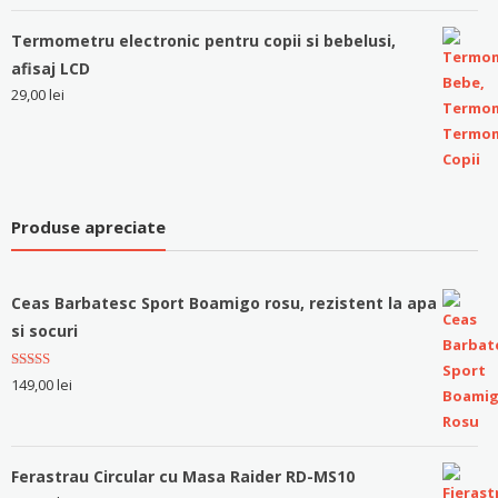
Termometru electronic pentru copii si bebelusi,
afisaj LCD
29,00
lei
Produse apreciate
Ceas Barbatesc Sport Boamigo rosu, rezistent la apa
si socuri
Evaluat la
149,00
lei
5.00
stele
din 5
Ferastrau Circular cu Masa Raider RD-MS10