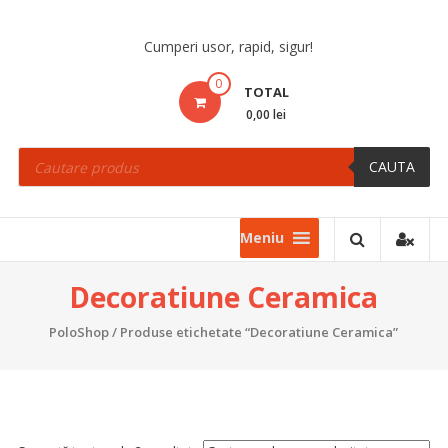
Skip
to
Cumperi usor, rapid, sigur!
content
0
TOTAL
0,00 lei
Products
search
CAUTA
Meniu
Decoratiune Ceramica
PoloShop
/ Produse etichetate “Decoratiune Ceramica”